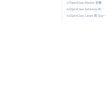
OpenClaw Docker 部署完全指南：從 Docker Compose 到雲端上線的伺服器架設實戰
37
OpenClaw Gateway 命令速查表：Port 設定、Start/Stop 操作與 Token 管理完全指南
42
OpenClaw Lanes 與 Queue 機制完全指南：任務佇列、優先級路由與 Dedupe 去重策略
43
安全管理
代理協作