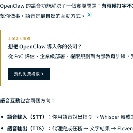
OpenClaw 的語音功能解決了一個實際問題：
有時候打字不
OpenClaw 自訂
22
[5]
幫你做事，語音是最自然的互動方式。
OpenClaw × 
22
OpenClaw 
23
企業導入服務
OpenClaw ×
24
想把 OpenClaw 導入你的公司？
OpenClaw 模
25
從 PoC 評估、企業級部署、權限規劃到內部教育訓練
OpenCla
26
預約免費初談
OpenClaw ×
27
OpenClaw 
28
OpenClaw
29
語音互動包含兩個方向：
OpenClaw 
30
語音輸入（STT）
：你用語音說出指令 → Whisper 轉
OpenClaw W
31
語音輸出（TTS）
：代理完成任務 → 文字結果 → Eleve
32