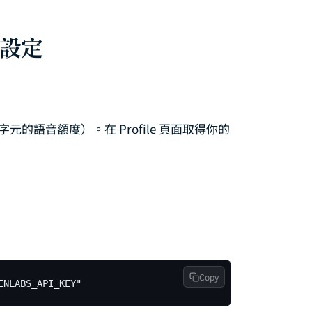
esktop 與 Web UI 完全指南：圖形介面操作、Dashboard 管理與遠端監控
成設定
 Subagent 子代理完整指南：任務委派、設定方法與實戰範例
PI Key 設定完全指南：Anthropic、OpenAI、Gemini 多模型金鑰配置與
Microsoft Teams 串接完全指南：從 Channel 設定到 Agent Teams 多
字元的語音額度）。在 Profile 頁面取得你的
Docker 部署完全指南：從 Docker Compose 到雲端上線的伺服器架設實戰
ateway 命令速查表：Port 設定、Start/Stop 操作與 Token 管理完全指南
Lanes 與 Queue 機制完全指南：任務佇列、優先級路由與 Dedupe 去重策略
Copy
ENLABS_API_KEY"