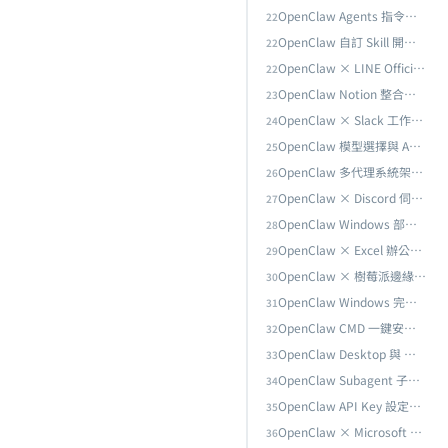
OpenClaw Agents 指令完全指南：add、list、config 與模型配置深度解析
22
OpenClaw 自訂 Skill 開發實戰：從 GoPlaces 到企業級 Skill 整合
22
服代理
OpenClaw × LINE Official Account 串接完全指南：從 Messaging API 到企業級 AI 客服代理
22
OpenClaw Notion 整合指南：用 AI 代理自動化你的知識管理工作流
23
OpenClaw × Slack 工作區串接完全指南：從 Bot Token 建立到團隊 AI 自動化
24
OpenClaw 模型選擇與 API Provider 完全指南：Claude、GPT、Gemini、DeepSeek 實測比較與最佳配置
25
OpenClaw 多代理系統架構設計：從單一代理到協作團隊的完整技術指南
26
ek 實測比較與最佳配置
OpenClaw × Discord 伺服器串接完全指南：從 Bot 建立到社群 AI 自動化管理
27
OpenClaw Windows 部署完整指南：WSL2 環境搭建、Telegram 遠端控制與企業級安全實踐
28
OpenClaw × Excel 辦公自動化完全指南：AI 驅動的報表生成、數據分析與工作流自動化
29
OpenClaw × 樹莓派邊緣部署完全指南：IoT 場景的 AI 代理實戰架構
30
全實踐
OpenClaw Windows 完全移除實戰：Daemon 停止、Scheduled Task 清除與殘留檔案徹底刪除
31
OpenClaw CMD 一鍵安裝實戰：install.cmd 腳本解析、Onboard 2026.2.25 新功能與 Gateway 前台模式完整記錄
32
OpenClaw Desktop 與 Web UI 完全指南：圖形介面操作、Dashboard 管理與遠端監控
33
OpenClaw Subagent 子代理完整指南：任務委派、設定方法與實戰範例
34
案徹底刪除
OpenClaw API Key 設定完全指南：Anthropic、OpenAI、Gemini 多模型金鑰配置與安全管理
35
OpenClaw × Microsoft Teams 串接完全指南：從 Channel 設定到 Agent Teams 多代理協作
36
OpenClaw CMD 一鍵安裝實戰：install.cmd 腳本解析、Onboard 2026.2.25 新功能與 Gateway 前台模式完整記錄