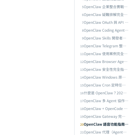
OpenClaw 企業整合實戰：Notion、Microsoft Teams 與 Slack 全通路 AI 助理部署指南
5
OpenClaw 疑難排解完全指南：Doctor 診斷、重啟修復與常見錯誤速查
6
OpenClaw OAuth 與 API 認證完整設定指南：多模型身份驗證架構實踐
7
OpenClaw Coding Agent 完全指南：用 AI 代理自動化軟體開發的實戰工作流
8
OpenClaw Skills 開發者指南：從 skill.md 規範到自定義技能的完整開發流程
9
oard 連線完整流程
OpenClaw Telegram 整合完全指南：從機器人建立到遠端 AI 代理控制
10
OpenClaw 使用案例完全指南：十個實戰場景帶你理解 AI 代理的真正用途
11
OpenClaw Browser Agent 瀏覽器自動化完全指南：從網頁操作到資料擷取
12
OpenClaw 安全性完全指南：沙盒機制、權限管理與風險防範
13
OpenClaw Windows 原生安裝實戰：一行指令部署、Gateway 啟動障礙排除與 Dashboard 連線完整流程
14
OpenClaw Cron 定時任務指南：自動化排程與無人值守執行
15
什麼是 OpenClaw？2026 年最火紅的開源 AI 代理入門常見問題解答
16
OpenClaw 多 Agent 協作完全指南：SubAgent、Agent Teams 與跨代理通訊架構實踐
17
目前
OpenClaw + OpenCode 整合指南：打造終端機原生的 AI 開發體驗
18
OpenClaw Gateway 完整指南：Local 模式、遠端部署與 Headless 雲端架構實踐
19
OpenClaw 語音功能指南：ElevenLabs TTS 與 Whisper 語音辨識整合
20
OpenClaw 代理（Agent）設定完全指南：從建立、配置到進階管理
21