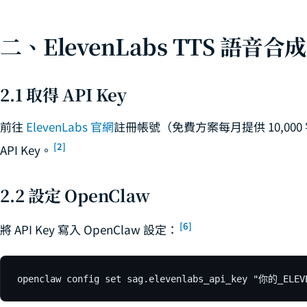
OpenClaw D
33
二、ElevenLabs TTS 語音合
OpenClaw
34
OpenClaw A
35
2.1 取得 API Key
OpenClaw × 
36
前往
ElevenLabs 官網
註冊帳號（免費方案每月提供 10,000 
OpenClaw 
37
[2]
API Key。
OpenClaw G
42
OpenClaw 
43
2.2 設定 OpenClaw
[6]
將 API Key 寫入 OpenClaw 設定：
openclaw config set sag.elevenlabs_api_key "你的_ELEV