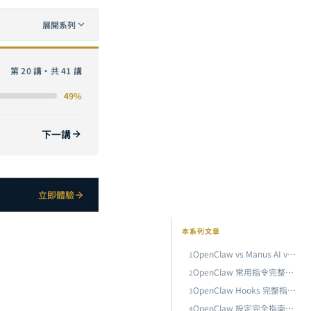
展開系列
第 20 講・共 41 講
49%
下一講
立即體驗
本系列文章
OpenClaw vs Manus AI vs Claude Code：2026 AI 代理框架深度比較與選型指南
1
OpenClaw 常用指令完整參考：從基礎操作到進階 CLI 技巧
2
OpenClaw Hooks 完整指南：事件驅動自動化的設計模式與實戰案例
3
OpenClaw 設定完全指南：從 openclaw.json 到模型管理的核心配置
4