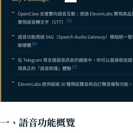
OpenClaw
11
OpenClaw 支援雙向語音互動：透過 ElevenLabs 實現高品質
OpenClaw 
12
[1]
實現語音轉文字（STT）
OpenClaw
13
語音功能透過 SAG（Speech-Audio Gateway）模組統
OpenClaw 
14
[6]
裝硬體
OpenClaw
15
在 Telegram 等支援語音訊息的通道中，你可以直接
什麼是 OpenC
16
[7]
現真正的「語音助理」體驗
OpenClaw 多
17
ElevenLabs 提供超過 30 種預設聲音與自訂聲音複製
OpenClaw 
18
OpenClaw G
19
OpenClaw 語
20
OpenClaw
一、語音功能概覽
21
OpenClaw A
22