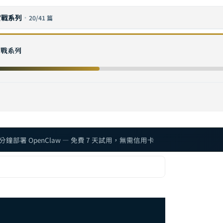
階實戰系列
·
20/41 篇
 Manus AI vs Claude Code：2026 AI 代理框架深度比較與選型指南
階實戰系列
 常用指令完整參考：從基礎操作到進階 CLI 技巧
 Hooks 完整指南：事件驅動自動化的設計模式與實戰案例
設定完全指南：從 openclaw.json 到模型管理的核心配置
整合實戰：Notion、Microsoft Teams 與 Slack 全通路 AI 助理部署指南
 疑難排解完全指南：Doctor 診斷、重啟修復與常見錯誤速查
 分鐘部署 OpenClaw — 免費 7 天試用，無需信用卡
OAuth 與 API 認證完整設定指南：多模型身份驗證架構實踐
Coding Agent 完全指南：用 AI 代理自動化軟體開發的實戰工作流
Skills 開發者指南：從 skill.md 規範到自定義技能的完整開發流程
Telegram 整合完全指南：從機器人建立到遠端 AI 代理控制