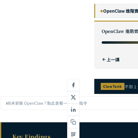
OpenClaw 進
◆
OpenClaw vs
1
OpenClaw 進
OpenClaw
2
OpenClaw
3
上一講
OpenClaw 
4
OpenClaw 企業
5
OpenClaw
6
不到 1
ClawTank
OpenClaw 
7
尚未安裝 OpenClaw？點此查看一鍵安裝指令
OpenClaw 
8
OpenClaw 
9
OpenClaw 
10
Key Findings