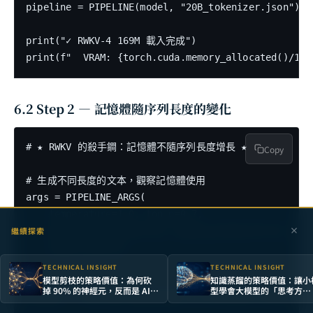
pipeline = PIPELINE(model, "20B_tokenizer.json")

print("✓ RWKV-4 169M 載入完成")

6.2 Step 2 — 記憶體隨序列長度的變化
# ★ RWKV 的殺手鐧：記憶體不隨序列長度增長 ★

Copy
# 生成不同長度的文本，觀察記憶體使用

args = PIPELINE_ARGS(

    temperature=1.0, top_p=0.7,

繼續探索
    alpha_frequency=0.25, alpha_presence=0.25,

    token_count=0

)

TECHNICAL INSIGHT
TECHNICAL INSIGHT
模型剪枝的策略價值：為何砍
知識蒸餾的策略價值：讓小
掉 90% 的神經元，反而是 AI
型學會大模型的「思考方
prompt = "The key advantage of efficient architectu
落地的最短路徑
式」，是 AI 規模化的關鍵