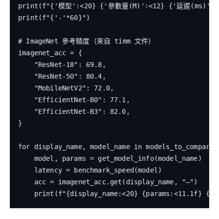
print(f"{'模型':<20} {'參數量(M)':<12} {'延遲(ms)':<12
print(f"{'-'*60}")

# ImageNet 參考精度（來自 timm 文件）

imagenet_acc = {

    "ResNet-18": 69.8,

    "ResNet-50": 80.4,

    "MobileNetV2": 72.0,

    "EfficientNet-B0": 77.1,

    "EfficientNet-B3": 82.0,

}

for display_name, model_name in models_to_compare.i
    model, params = get_model_info(model_name)

    latency = benchmark_speed(model)

    acc = imagenet_acc.get(display_name, "—")
