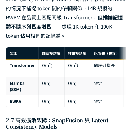
的情況下捕捉 token 間的依賴關係。14B 規模的
RWKV 在品質上匹配同級 Transformer，但
推論記憶
體不隨序列長度增長
——處理 1K token 和 100K
token 佔用相同的記憶體。
架構
訓練複雜度
推論複雜度
記憶體（推論）
長
Transformer
O(n²)
O(n²)
隨序列增長
受
KV
Mamba
O(n)
O(n)
恆定
理
(SSM)
RWKV
O(n)
O(n)
恆定
理
2.7 高效擴散架構：SnapFusion 與 Latent
Consistency Models