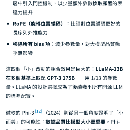
層中引入門控機制，以少量額外參數換取顯著的表
達力提升
RoPE（旋轉位置編碼）
：比絕對位置編碼更好的
長序列外推能力
移除所有 bias 項
：減少參數量，對大模型品質幾
乎無影響
這四個「小」改動的組合效果是巨大的：
LLaMA-13B
在多個基準上匹配 GPT-3 175B
——用 1/13 的參數
量。LLaMA 的設計選擇成為了後續幾乎所有開源 LLM
的標準配置。
[12]
微軟的 Phi-3
（2024）則從另一個角度證明了「小
而美」的可能性：
數據品質比模型大小更重要
。Phi-