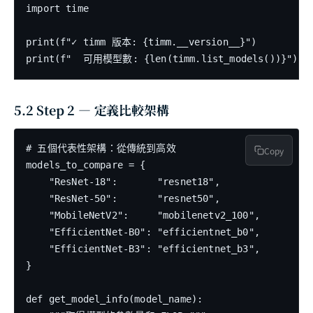
import time

print(f"✓ timm 版本: {timm.__version__}")

5.2 Step 2 — 定義比較架構
# 五個代表性架構：從傳統到高效

Copy
models_to_compare = {

    "ResNet-18":       "resnet18",

    "ResNet-50":       "resnet50",

    "MobileNetV2":     "mobilenetv2_100",

    "EfficientNet-B0": "efficientnet_b0",

    "EfficientNet-B3": "efficientnet_b3",

}

def get_model_info(model_name):
