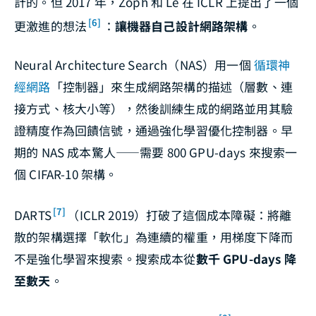
計的。但 2017 年，Zoph 和 Le 在 ICLR 上提出了一個
[6]
更激進的想法
：
讓機器自己設計網路架構
。
Neural Architecture Search（NAS）用一個
循環神
經網路
「控制器」來生成網路架構的描述（層數、連
接方式、核大小等），然後訓練生成的網路並用其驗
證精度作為回饋信號，通過強化學習優化控制器。早
期的 NAS 成本驚人——需要 800 GPU-days 來搜索一
個 CIFAR-10 架構。
[7]
DARTS
（ICLR 2019）打破了這個成本障礙：將離
散的架構選擇「軟化」為連續的權重，用梯度下降而
不是強化學習來搜索。搜索成本從
數千 GPU-days 降
至數天
。