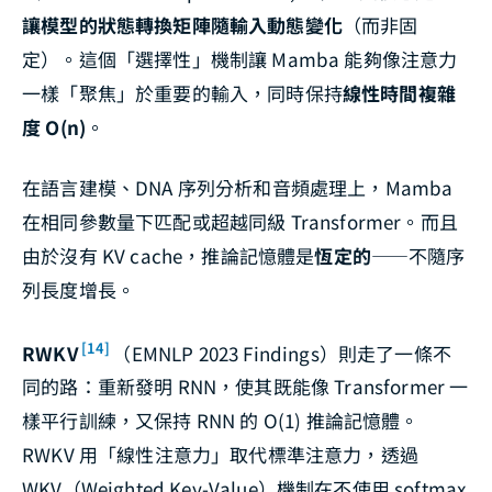
讓模型的狀態轉換矩陣隨輸入動態變化
（而非固
定）。這個「選擇性」機制讓 Mamba 能夠像注意力
一樣「聚焦」於重要的輸入，同時保持
線性時間複雜
度 O(n)
。
在語言建模、DNA 序列分析和音頻處理上，Mamba
在相同參數量下匹配或超越同級 Transformer。而且
由於沒有 KV cache，推論記憶體是
恆定的
——不隨序
列長度增長。
[14]
RWKV
（EMNLP 2023 Findings）則走了一條不
同的路：重新發明 RNN，使其既能像 Transformer 一
樣平行訓練，又保持 RNN 的 O(1) 推論記憶體。
RWKV 用「線性注意力」取代標準注意力，透過
WKV（Weighted Key-Value）機制在不使用 softmax