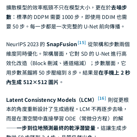
擴散模型的效率瓶頸不只在模型大小，更在於
去噪步
數
：標準的 DDPM 需要 1000 步，即使用 DDIM 也需
要 50 步。每一步都是一次完整的 U-Net 前向傳播。
[15]
NeurIPS 2023 的
SnapFusion
從架構和步數兩個
維度同時優化。架構層面，它對 SD 的 U-Net 進行高
效化改造（Block 刪減、通道縮減）；步數層面，它
用步數蒸餾將 50 步壓縮到 8 步。結果是
在手機上 2 秒
內生成 512×512 圖片
。
[16]
Latent Consistency Models（LCM）
則從更根
本的角度重新設計了生成過程。LCM 不再逐步去噪，
而是在潛空間中直接學習 ODE（常微分方程）的解
——
一步到位地預測最終的乾淨潛變量
。這讓生成步