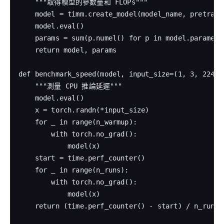
    """取得模型的參數量和 FLOPs"""

    model = timm.create_model(model_name, pretraine
    model.eval()

    params = sum(p.numel() for p in model.parameter
    return model, params

def benchmark_speed(model, input_size=(1, 3, 224, 
    """測量 CPU 推論延遲"""

    model.eval()

    x = torch.randn(*input_size)

    for _ in range(n_warmup):

        with torch.no_grad():

            model(x)

    start = time.perf_counter()

    for _ in range(n_runs):

        with torch.no_grad():

            model(x)

    return (time.perf_counter() - start) / n_runs *