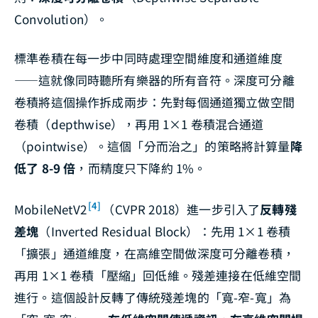
Convolution）。
標準卷積在每一步中同時處理空間維度和通道維度
——這就像同時聽所有樂器的所有音符。深度可分離
卷積將這個操作拆成兩步：先對每個通道獨立做空間
卷積（depthwise），再用 1×1 卷積混合通道
（pointwise）。這個「分而治之」的策略將計算量
降
低了 8-9 倍
，而精度只下降約 1%。
[4]
MobileNetV2
（CVPR 2018）進一步引入了
反轉殘
差塊
（Inverted Residual Block）：先用 1×1 卷積
「擴張」通道維度，在高維空間做深度可分離卷積，
再用 1×1 卷積「壓縮」回低維。殘差連接在低維空間
進行。這個設計反轉了傳統殘差塊的「寬-窄-寬」為