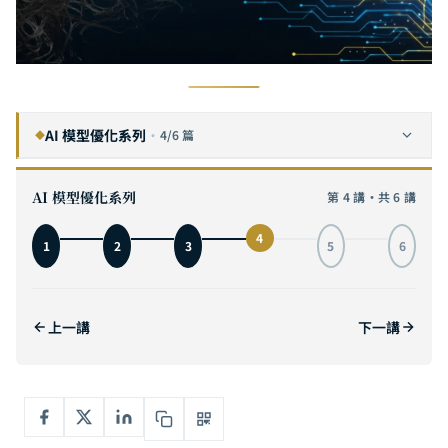
AI 模型優化系列
·
4/6 篇
◆
神經網路剪枝（Pruning）完全指南：從 Lottery Ticket 到 SparseGPT，砍掉 90% 神經元的實戰解析
1
AI 模型優化系列
第 4 講・共 6 講
知識蒸餾（Knowledge Distillation）完全指南：從 Hinton 的 Soft Target 到 DeepSeek-R1，讓小模型學會大模型的思考方式
2
4
1
2
3
5
6
模型量化（Quantization）完全指南：用 4 個位元裝下 70B 模型，從 INT8 到 GGUF 的實戰解析
3
高效架構設計完全指南：從 MobileNet 到 Mamba，為何一開始就蓋對的 AI 模型比事後優化快十倍
4
目前
上一講
下一講
動態計算（Dynamic Computation）完全指南：從 MoE 混合專家到 Speculative Decoding，讓 AI 按需分配算力
5
AI 模型壓縮與效率優化完全指南：剪枝、蒸餾、量化、動態計算與高效架構的協同整合
6