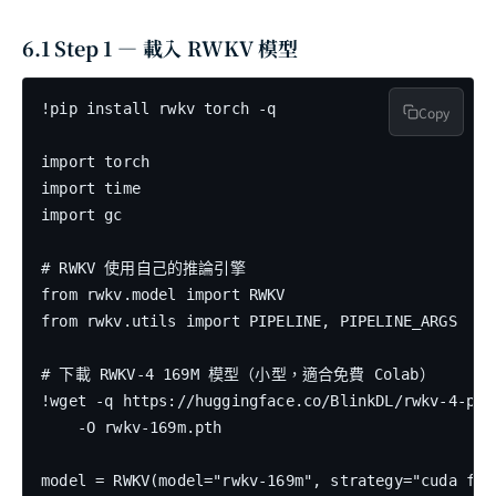
6.1 Step 1 — 載入 RWKV 模型
!pip install rwkv torch -q

Copy
import torch

import time

import gc

# RWKV 使用自己的推論引擎

from rwkv.model import RWKV

from rwkv.utils import PIPELINE, PIPELINE_ARGS

# 下載 RWKV-4 169M 模型（小型，適合免費 Colab）

!wget -q https://huggingface.co/BlinkDL/rwkv-4-pil
    -O rwkv-169m.pth

model = RWKV(model="rwkv-169m", strategy="cuda fp16