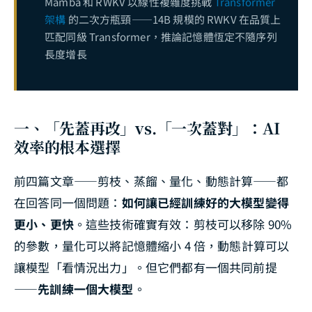
Mamba 和 RWKV 以線性複雜度挑戰
Transformer
架構
的二次方瓶頸——14B 規模的 RWKV 在品質上
匹配同級 Transformer，推論記憶體恆定不隨序列
長度增長
一、「先蓋再改」vs.「一次蓋對」：AI
效率的根本選擇
前四篇文章——剪枝、蒸餾、量化、動態計算——都
在回答同一個問題：
如何讓已經訓練好的大模型變得
更小、更快
。這些技術確實有效：剪枝可以移除 90%
的參數，量化可以將記憶體縮小 4 倍，動態計算可以
讓模型「看情況出力」。但它們都有一個共同前提
——
先訓練一個大模型
。