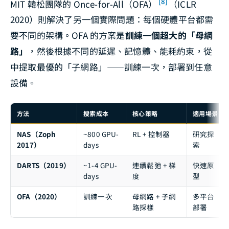
[8]
MIT 韓松團隊的 Once-for-All（OFA）
（ICLR
2020）則解決了另一個實際問題：每個硬體平台都需
要不同的架構。OFA 的方案是
訓練一個超大的「母網
路」
，然後根據不同的延遲、記憶體、能耗約束，從
中提取最優的「子網路」——訓練一次，部署到任意
設備。
方法
搜索成本
核心策略
適用場景
NAS（Zoph
~800 GPU-
RL + 控制器
研究探
2017）
days
索
DARTS（2019）
~1-4 GPU-
連續鬆弛 + 梯
快速原
days
度
型
OFA（2020）
訓練一次
母網路 + 子網
多平台
路採樣
部署