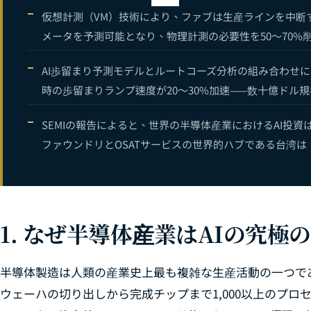
11
仮想計測（VM）技術により、ファブは生産ラインを中断
メータを予測可能となり、物理計測の必要性を50〜70%
12
AI予知保全完
13
AI歩留まり予測モデルとルートコーズ分析の組み合わせ
時の歩留まりランプ速度が20〜30%加速——数十億ドル
SEMIの報告によると、世界の半導体産業におけるAI投資
ファウンドリとOSATサービスの世界的ハブである台湾は
1. なぜ半導体産業はAIの究極
半導体製造は人類の産業史上最も複雑な生産活動の一つで
ウェーハの切り出しから完成チップまで1,000以上のプロ