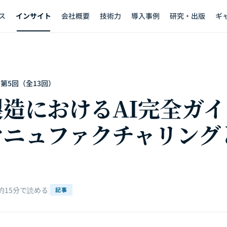
ス
インサイト
会社概要
技術力
導入事例
研究・出版
ギ
 第5回（全13回）
造におけるAI完全ガ
マニュファクチャリング
約15分で読める
|
記事