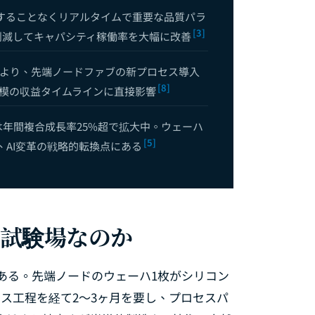
することなくリアルタイムで重要な品質パラ
[3]
削減してキャパシティ稼働率を大幅に改善
全ガイド：振動分析からディープラーニングまで——設備故障予測の技術
により、先端ノードファブの新プロセス導入
[8]
規模の収益タイムラインに直接影響
は年間複合成長率25%超で拡大中。ウェーハ
[5]
、AI変革の戦略的転換点にある
の試験場なのか
ある。先端ノードのウェーハ1枚がシリコン
セス工程を経て2〜3ヶ月を要し、プロセスパ