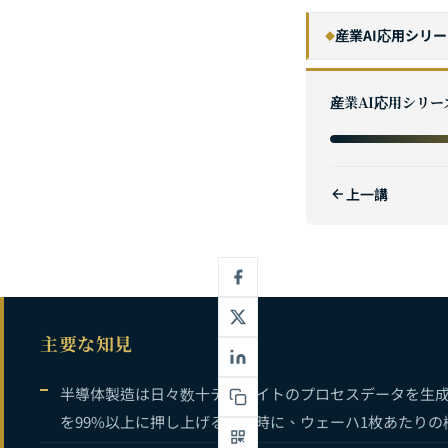
産業AI応用シリ
◆
製造業AI変革
1
産業AI応用シリー
2
ヘルスケアAI
3
上一講
4
5
6
HVAC&R業
7
主要な知見
8
9
半導体製造は日々数十テラバイトのプロセスデータを生成
を99%以上に押し上げると同時に、ウェーハ1枚あたり
10