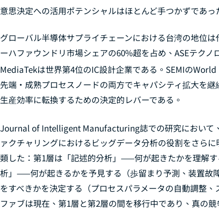
意思決定への活用ポテンシャルはほとんど手つかずであっ
グローバル半導体サプライチェーンにおける台湾の地位は代
ーハファウンドリ市場シェアの60%超を占め、ASEテクノ
MediaTekは世界第4位のIC設計企業である。SEMIのWorld F
先端・成熟プロセスノードの両方でキャパシティ拡大を継続
生産効率に転換するための決定的レバーである。
Journal of Intelligent Manufacturing
誌での研究において、Mo
ァクチャリングにおけるビッグデータ分析の役割をさらに明
類した：第1層は「記述的分析」——何が起きたかを理解す
析」——何が起きるかを予見する（歩留まり予測、装置故障
をすべきかを決定する（プロセスパラメータの自動調整、
ファブは現在、第1層と第2層の間を移行中であり、真の競