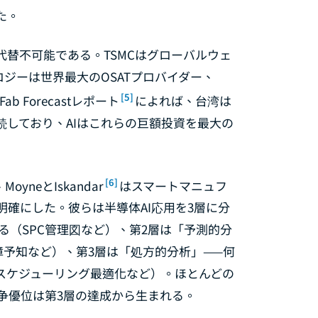
た。
替不可能である。TSMCはグローバルウェ
ロジーは世界最大のOSATプロバイダー、
[5]
ab Forecastレポート
によれば、台湾は
しており、AIはこれらの巨額投資を最大の
[6]
yneとIskandar
はスマートマニュフ
確にした。彼らは半導体AI応用を3層に分
る（SPC管理図など）、第2層は「予測的分
予知など）、第3層は「処方的分析」——何
スケジューリング最適化など）。ほとんどの
争優位は第3層の達成から生まれる。