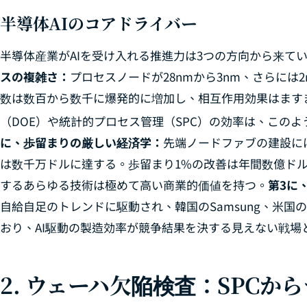
半導体AIのコアドライバー
半導体産業がAIを受け入れる推進力は3つの方向から来て
スの複雑さ：
プロセスノードが28nmから3nm、さらには
数は数百から数千に爆発的に増加し、相互作用効果はます
（DOE）や統計的プロセス管理（SPC）の効率は、この
に、歩留まりの厳しい経済学：
先端ノードファブの建設に
は数千万ドルに達する。歩留まり1%の改善は年間数億ド
するあらゆる技術は極めて高い商業的価値を持つ。
第3に
自給自足のトレンドに駆動され、韓国のSamsung、米国のI
おり、AI駆動の製造効率が競争結果を決する見えない戦場
2. ウェーハ欠陥検査：SPCか