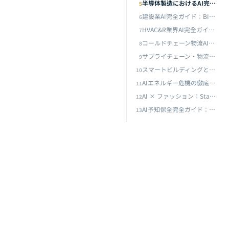
半導体製造におけるAI完全ガイド：ウェーハ欠陥検査から歩留まり予測まで、台湾のスマートマニュファクチャリング変革
5
AIエネルギー危機の徹底分析：データセンターの電力課題、Green AI、そして台湾のサステナブル転換への道
建設業AI完全ガイド：BIMインテリジェンスから現場安全モニタリングまで——建設業界のデジタルトランスフォーメーション
6
AI × ファッション：Stable DiffusionからNano Banana Proまで——モデル軍拡競争が産業ルールを書き換える
HVAC&R業界AI完全ガイド：スマート空調制御から予知保全まで
7
コールドチェーン物流AIの完全ガイド：温度モニタリングから品質予測まで——ゼロブリーチのスマートコールドチェーン管理システムの構築
8
と実践
サプライチェーン・物流AI完全ガイド：需要予測からスマートウェアハウジングまで——レジリエントなサプライチェーンAI戦略の構築
9
スマートビルディングとAIエネルギー管理完全ガイド：BEMSからAI駆動エネルギー最適化まで、ゼロカーボンビルディングへの技術的道筋
10
AIエネルギー危機の徹底分析：データセンターの電力課題、Green AI、そして台湾のサステナブル転換への道
11
AI × ファッション：Stable DiffusionからNano Banana Proまで——モデル軍拡競争が産業ルールを書き換える
12
AI予知保全完全ガイド：振動分析からディープラーニングまで——設備故障予測の技術と実践
13