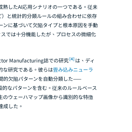
熟したAI応用シナリオの一つである。従来
ど）と統計的分類ルールの組み合わせに依存
ーンに基づいて欠陥タイプと根本原因を手動
セスでは十分機能したが、プロセスの微細化
[4]
ctor Manufacturing
誌での研究
は、ディ
的な研究である。彼らは
畳み込みニューラ
間的欠陥パターンを自動分類した——
utなどの一般的なパターンを含む。従来のルールベース
は生のウェーハマップ画像から識別的な特徴
達成した。