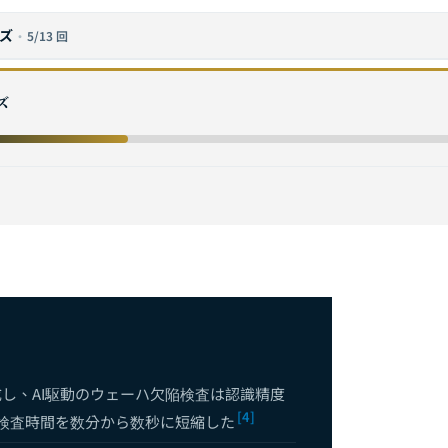
ーズ
·
5/13 回
の実践——予知保全・品質検査・生産ライン最適化の包括的導入フレーム
ズ
完全ガイド：医用画像診断からAI創薬・精密医療までの技術アーキテク
界AI完全ガイド：スマート空調制御から予知保全まで
し、AI駆動のウェーハ欠陥検査は認識精度
[4]
の検査時間を数分から数秒に短縮した