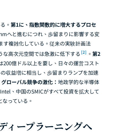
いる。
第1に、指数関数的に増大するプロセ
2nmへと進むにつれ、歩留まりに影響する変
ます複雑化している。従来の実験計画法
[2]
ような高次元空間では急激に低下する
。
第2
は200億ドル以上を要し、日々の運営コスト
ルの収益増に相当し、歩留まりランプを加速
、グローバル競争の激化：
地政学的な半導体
ntel、中国のSMICがすべて投資を拡大して
となっている。
らディープラーニングへ