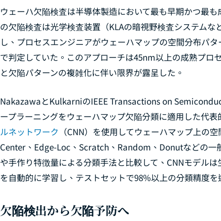
ウェーハ欠陥検査は半導体製造において最も早期かつ最も成
の欠陥検査は光学検査装置（KLAの暗視野検査システムな
し、プロセスエンジニアがウェーハマップの空間分布パタ
で判定していた。このアプローチは45nm以上の成熟プロ
と欠陥パターンの複雑化に伴い限界が露呈した。
NakazawaとKulkarniの
IEEE Transactions on Semicondu
ープラーニングをウェーハマップ欠陥分類に適用した代表
ルネットワーク
（CNN）を使用してウェーハマップ上の空
Center、Edge-Loc、Scratch、Random、Don
や手作り特徴量による分類手法と比較して、CNNモデル
を自動的に学習し、テストセットで98%以上の分類精度を
欠陥検出から欠陥予防へ