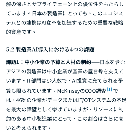
解の深さとサプライチェーン上の優位性をもたらし
ています。日本の製造業にとっても、このエコシス
テムとの連携はAI変革を加速するための重要な戦略
的資産です。
5.2 製造業AI導入における4つの課題
課題1：中小企業の予算と人材の制約
——日本を含む
アジアの製造業は中小企業が産業の屋台骨を支えて
います。IT部門は少人数で、AI投資に充てられる予
[1]
算も限られています。McKinseyのCOO調査
で
は、46%の企業がデータまたはIT/OTシステムの不足
を最大の障壁として挙げていますが、リソースに制
約のある中小製造業にとって、この割合はさらに高
いと考えられます。