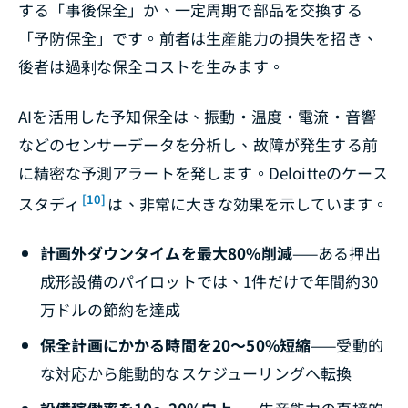
する「事後保全」か、一定周期で部品を交換する
「予防保全」です。前者は生産能力の損失を招き、
後者は過剰な保全コストを生みます。
AIを活用した予知保全は、振動・温度・電流・音響
などのセンサーデータを分析し、故障が発生する前
に精密な予測アラートを発します。Deloitteのケース
[10]
スタディ
は、非常に大きな効果を示しています。
計画外ダウンタイムを最大80%削減
——ある押出
成形設備のパイロットでは、1件だけで年間約30
万ドルの節約を達成
保全計画にかかる時間を20〜50%短縮
——受動的
な対応から能動的なスケジューリングへ転換