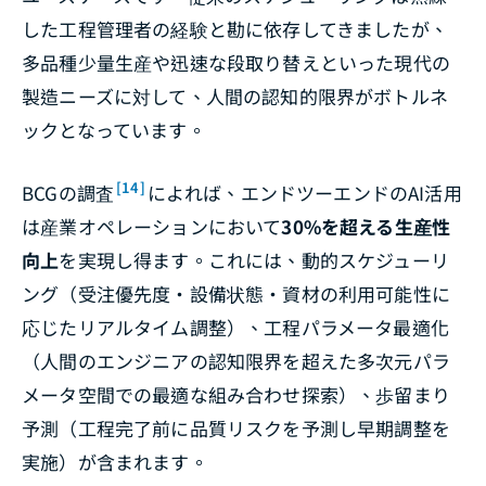
した工程管理者の経験と勘に依存してきましたが、
多品種少量生産や迅速な段取り替えといった現代の
製造ニーズに対して、人間の認知的限界がボトルネ
ックとなっています。
[14]
BCGの調査
によれば、エンドツーエンドのAI活用
は産業オペレーションにおいて
30%を超える生産性
向上
を実現し得ます。これには、動的スケジューリ
ング（受注優先度・設備状態・資材の利用可能性に
応じたリアルタイム調整）、工程パラメータ最適化
（人間のエンジニアの認知限界を超えた多次元パラ
メータ空間での最適な組み合わせ探索）、歩留まり
予測（工程完了前に品質リスクを予測し早期調整を
実施）が含まれます。