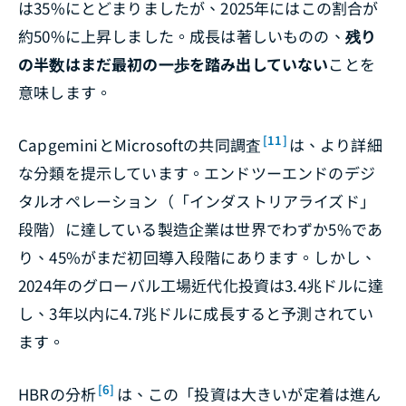
は35%にとどまりましたが、2025年にはこの割合が
約50%に上昇しました。成長は著しいものの、
残り
の半数はまだ最初の一歩を踏み出していない
ことを
意味します。
[11]
CapgeminiとMicrosoftの共同調査
は、より詳細
な分類を提示しています。エンドツーエンドのデジ
タルオペレーション（「インダストリアライズド」
段階）に達している製造企業は世界でわずか5%であ
り、45%がまだ初回導入段階にあります。しかし、
2024年のグローバル工場近代化投資は3.4兆ドルに達
し、3年以内に4.7兆ドルに成長すると予測されてい
ます。
[6]
HBRの分析
は、この「投資は大きいが定着は進ん