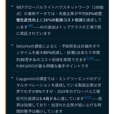
WEFグローバルライトハウスネットワーク（189拠
点）の最新データでは、先進企業が平均
53%の労
働生産性向上
と
26%の転換コスト削減
を達成して
[8]
います
——AIの価値はトップクラスの工場で既
に実証されています
Deloitteの調査によると、予知保全は計画外ダウ
ンタイムを最大
80%
削減し、設備1台あたり年間
[10]
約
30万ドル
のコスト削減を実現できます
——
PdMはROIが最も明確な着手ポイントです
Capgeminiの調査では、エンドツーエンドのデジ
タルオペレーションを達成している製造企業は世
界でわずか
5%
ですが、2024年のグローバル工場
[11]
近代化投資は
3.4兆ドル
に達しています
——投
資は加速しており、出遅れた企業が追い上げる時
間的猶予は縮小しています