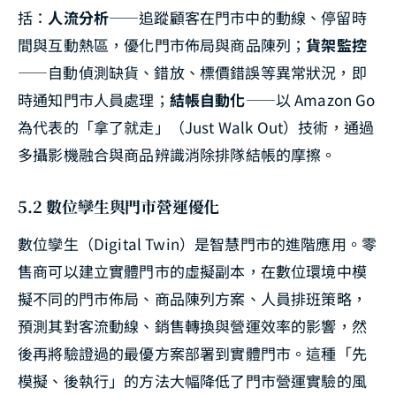
括：
人流分析
——追蹤顧客在門市中的動線、停留時
間與互動熱區，優化門市佈局與商品陳列；
貨架監控
——自動偵測缺貨、錯放、標價錯誤等異常狀況，即
時通知門市人員處理；
結帳自動化
——以 Amazon Go
為代表的「拿了就走」（Just Walk Out）技術，通過
多攝影機融合與商品辨識消除排隊結帳的摩擦。
5.2 數位孿生與門市營運優化
數位孿生（Digital Twin）是智慧門市的進階應用。零
售商可以建立實體門市的虛擬副本，在數位環境中模
擬不同的門市佈局、商品陳列方案、人員排班策略，
預測其對客流動線、銷售轉換與營運效率的影響，然
後再將驗證過的最優方案部署到實體門市。這種「先
模擬、後執行」的方法大幅降低了門市營運實驗的風