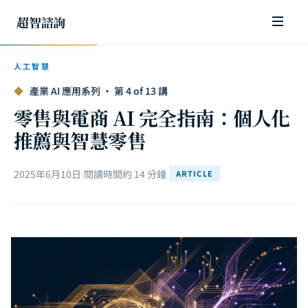
超智諮詢
人工智慧
◆
產業 AI 應用系列 · 第 4 of 13 講
零售與電商 AI 完全指南：個人化
推薦與智慧零售
2025年6月10日
|
閱讀時間約 14 分鐘
|
ARTICLE