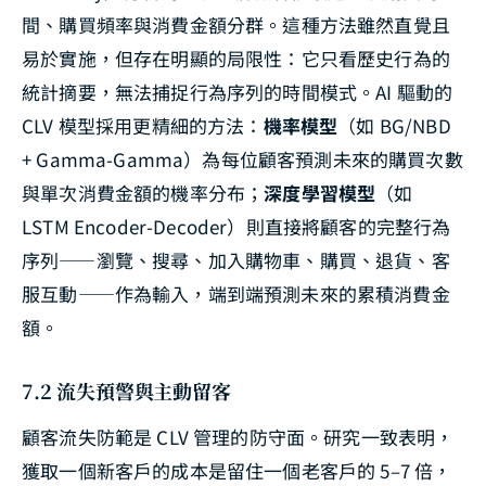
間、購買頻率與消費金額分群。這種方法雖然直覺且
易於實施，但存在明顯的局限性：它只看歷史行為的
統計摘要，無法捕捉行為序列的時間模式。AI 驅動的
CLV 模型採用更精細的方法：
機率模型
（如 BG/NBD
+ Gamma-Gamma）為每位顧客預測未來的購買次數
與單次消費金額的機率分布；
深度學習模型
（如
LSTM Encoder-Decoder）則直接將顧客的完整行為
序列——瀏覽、搜尋、加入購物車、購買、退貨、客
服互動——作為輸入，端到端預測未來的累積消費金
額。
7.2 流失預警與主動留客
顧客流失防範是 CLV 管理的防守面。研究一致表明，
獲取一個新客戶的成本是留住一個老客戶的 5–7 倍，