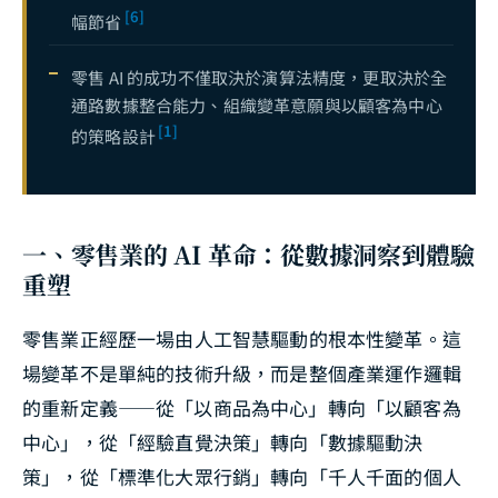
[6]
幅節省
零售 AI 的成功不僅取決於演算法精度，更取決於全
通路數據整合能力、組織變革意願與以顧客為中心
[1]
的策略設計
一、零售業的 AI 革命：從數據洞察到體驗
重塑
零售業正經歷一場由人工智慧驅動的根本性變革。這
場變革不是單純的技術升級，而是整個產業運作邏輯
的重新定義——從「以商品為中心」轉向「以顧客為
中心」，從「經驗直覺決策」轉向「數據驅動決
策」，從「標準化大眾行銷」轉向「千人千面的個人