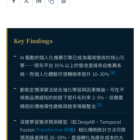
冷凍空調產業 AI 完全指南：從 HVAC 智慧控制到設備預測維護，冷凍空調業的 AI 轉型實戰
7
冷鏈物流 AI 完全指南：從溫控監測到品質預測，打造零斷鏈的智慧冷鏈管理系統
8
供應鏈與物流 AI 完全指南：從需求預測到智慧倉儲，建構韌性供應鏈的 AI 策略
9
Key Findings
智慧建築與 AI 能源管理完全指南：從 BEMS 到 AI 驅動的節能優化，打造零碳建築的技術路徑
10
AI 能源危機深度解析：資料中心電力挑戰、綠色 AI 與台灣的永續轉型路徑
11
AI 驅動的個人化推薦引擎已成為電商營收的核心引
擎——領先平台 35% 以上的營收直接來自推薦系
AI × 時尚：從 Stable Diffusion 到 Nano Banana Pro，模型軍備競賽如何重寫產業規則
12
[4]
統，而個人化體驗可使轉換率提升 10–30%
AI 預測性維護完全指南：從振動分析到深度學習，設備故障預測的技術與實戰
13
動態定價演算法結合強化學習與因果推論，可在不
損害品牌感知的前提下提升毛利率 2–5%，但需要
[5]
精密的價格彈性建模與競爭情報整合
深度學習需求預測模型（如 DeepAR、Temporal
Fusion
Transformer 架構
）相比傳統統計方法可將
預測誤差降低 20–50%，直接轉化為庫存成本的大