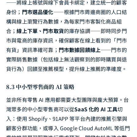
——將線上帳號與線下會員卡綁定，建立統一的顧客
身份；
門市選品優化
——根據門市周邊商圈的人口結
構與線上瀏覽行為數據，為每家門市客製化商品組
合；
線上下單、門市取貨
的庫存協調——即時同步門
市與電商的庫存資訊，確保顧客在線上看到的「門市
有貨」資訊準確可靠；
門市數據回饋線上
——門市的
實際銷售數據（包括線上無法觀察到的即時購買與退
貨行為）回饋至推薦模型，提升線上推薦的準確度。
8.3 中小型零售商的 AI 策略
並非所有零售 AI 應用都需要大型團隊與龐大預算。台
灣眾多的中小型零售商可以從
SaaS 化的 AI 工具
切
入：使用 Shopify、91APP 等平台內建的推薦引擎與
顧客分群功能，或導入 Google Cloud AutoML 等低門