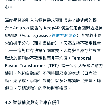
心。
深度學習的引入為零售需求預測帶來了範式級的提
升。Amazon 開發的
DeepAR
模型使用自回歸遞迴神
經網路（Autoregressive
循環神經網路
）直接輸出需
求的機率分布（而非點估計），天然支持不確定性量
化——這對庫存決策至關重要，因為安全庫存的設置
取決於預測的不確定性而非平均值。
Temporal
Fusion Transformer（TFT）
進一步引入多頭注意力
機制，能夠自動識別不同時間尺度的模式（日內波
動、週循環、季節性趨勢）以及外部變數（天氣、節
假日、促銷活動）的動態影響權重。
4.2 智慧補貨與安全庫存優化