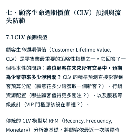
七、顧客生命週期價值（CLV）預測與流
失防範
7.1 CLV 預測模型
顧客生命週期價值（Customer Lifetime Value,
CLV）是零售業最重要的策略性指標之一。它回答了一
個根本性的問題：
這位顧客在未來所有交易中，預期
為企業帶來多少淨利潤？
CLV 的精準預測直接影響獲
客預算分配（願意花多少錢獲取一個新客？）、行銷
資源配置（哪些顧客值得更多關注？）、以及服務等
級設計（VIP 門檻應該設在哪裡？）。
傳統的 CLV 模型以 RFM（Recency, Frequency,
Monetary）分析為基礎，將顧客依最近一次購買時