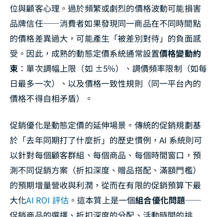
位與顧客心理。過於頻繁或劇烈的價格波動可能損害
品牌信任——消費者如果發現同一商品在不同時間點
的價格差異過大，可能產生「被差別對待」的負面感
受。因此，成熟的動態定價系統通常設置
價格變動約
束
：單次調幅上限（如 ±5%）、調價頻率限制（如每
日最多一次）、以及價格一致性規則（同一平台內的
價格不得自相矛盾）。
促銷優化是動態定價的延伸場景。傳統的促銷規劃基
於「去年同期打了什麼折」的歷史慣例，AI 系統則可
以針對每個顧客群組、每個商品、每個時間窗口，預
測不同促銷方案（折扣深度、贈品搭配、滿額門檻）
的預期增量營收與利潤，從而在有限的促銷預算下最
大化
AI ROI 評估
。這本質上是一個
組合優化問題
——
促銷商品的選擇、折扣深度的分配、活動時間的排