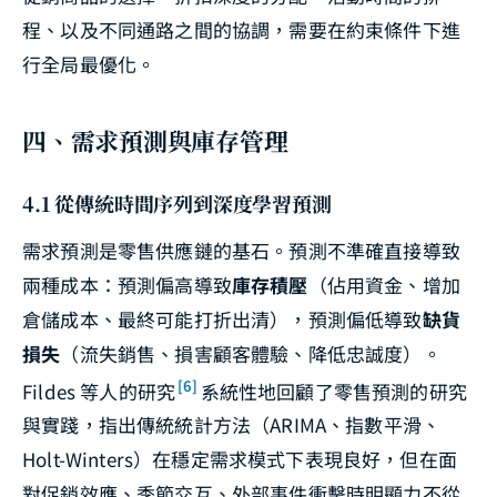
程、以及不同通路之間的協調，需要在約束條件下進
行全局最優化。
四、需求預測與庫存管理
4.1 從傳統時間序列到深度學習預測
需求預測是零售供應鏈的基石。預測不準確直接導致
兩種成本：預測偏高導致
庫存積壓
（佔用資金、增加
倉儲成本、最終可能打折出清），預測偏低導致
缺貨
損失
（流失銷售、損害顧客體驗、降低忠誠度）。
[6]
Fildes 等人的研究
系統性地回顧了零售預測的研究
與實踐，指出傳統統計方法（ARIMA、指數平滑、
Holt-Winters）在穩定需求模式下表現良好，但在面
對促銷效應、季節交互、外部事件衝擊時明顯力不從