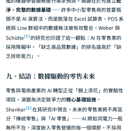
檻的機器學習服務進行需求預測。關鍵在於先建立
乾
淨、完整的數據基礎
——許多中小型零售商的首要瓶
頸不是 AI 演算法，而是散落在 Excel 試算表、POS 系
統與 Line 群組中的數據無法被有效整合。Weber 與
[7]
Schütte
的研究也印證了這一觀點：AI 在零售業的
採用障礙中，「缺乏高品質數據」的排名遠高於「缺
乏技術能力」。
九、結語：數據驅動的零售未來
零售與電商產業的 AI 轉型正從「錦上添花」的實驗性
項目，演變為決定競爭力的
核心基礎設施
。
[1]
Shankar
在其研究中預言，未來的零售業將不再區
分「傳統零售」與「AI 零售」——AI 將如同電力一般
無所不在，深度嵌入零售營運的每一個環節。不採用