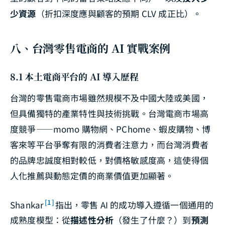
少資源
（折扣深度應與顧客的預期 CLV 成正比）。
八、台灣零售電商的 AI 實戰案例
8.1 本土電商平台的 AI 導入歷程
台灣的零售電商市場雖然規模不及中國大陸或美國，
但具備獨特的產業特性與技術挑戰。台灣電商市場高
度競爭——momo 購物網、PChome、蝦皮購物、博
客來等平台爭奪有限的消費者注意力，而台灣消費者
的品牌忠誠度相對較低，對價格敏感度高，這使得個
人化推薦與動態定價的商業價值更加顯著。
[1]
Shankar
指出，零售 AI 的成功導入遵循一個通用的
成熟度模型：從
描述性分析
（發生了什麼？）到
預測