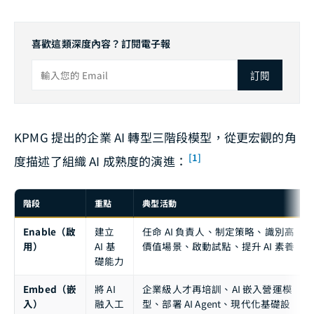
喜歡這類深度內容？訂閱電子報
訂閱
KPMG 提出的企業 AI 轉型三階段模型，從更宏觀的角
[1]
度描述了組織 AI 成熟度的演進：
階段
重點
典型活動
Enable（啟
建立
任命 AI 負責人、制定策略、識別高
用）
AI 基
價值場景、啟動試點、提升 AI 素養
礎能力
Embed（嵌
將 AI
企業級人才再培訓、AI 嵌入營運模
入）
融入工
型、部署 AI Agent、現代化基礎設