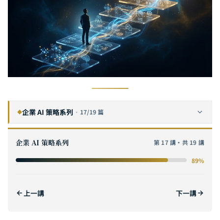
企業 AI 策略系列
·
17/19 篇
◆
企業 AI 數位轉型完全指南：從策略規劃到落地執行的六步框架
1
企業 AI 策略系列
第 17 講・共 19 講
AI 投資報酬率完全指南：從成本模型到價值量化，企業 AI 專案的 ROI 計算與商業論證方法
2
89%
AI POC 概念驗證完全指南：從假設驗證到規模化的實戰方法論
3
如何評估 AI 軟體委外供應商？企業技術長的完整選型清單
4
上一講
下一講
中小企業 AI 導入實戰指南：從零預算到百萬級部署，10 人團隊也能落地的 AI 策略
5