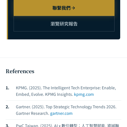
聯繫我們
瀏覽研究報告
References
KPMG. (2025).
The Intelligent Tech Enterprise: Enable,
Embed, Evolve.
KPMG Insights.
kpmg.com
Gartner. (2025).
Top Strategic Technology Trends 2026.
Gartner Research.
gartner.com
PwC Taiwan. (2025).
AI x 數位轉型：人工智慧賦能.
資誠聯