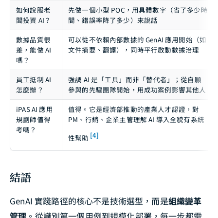
如何說服老
先做一個小型 POC，用具體數字（省了多少時
闆投資 AI？
間、錯誤率降了多少）來說話
數據品質很
可以從不依賴內部數據的 GenAI 應用開始（如
差，能做 AI
文件摘要、翻譯），同時平行啟動數據治理
嗎？
員工抵制 AI
強調 AI 是「工具」而非「替代者」；從自願
怎麼辦？
參與的先驅團隊開始，用成功案例影響其他人
iPAS AI 應用
值得。它是經濟部推動的產業人才認證，對
規劃師值得
PM、行銷、企業主管理解 AI 導入全貌有系統
考嗎？
[4]
性幫助
結語
GenAI 實踐路徑的核心不是技術選型，而是
組織變革
管理
。從識別第一個用例到規模化部署，每一步都需