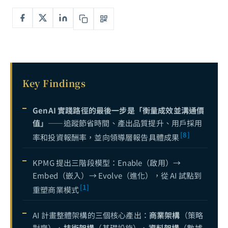
GenAI 企業實踐路徑：從概念驗證到規模化部署的五個關鍵階段
6
ChatGPT Enterprise 與 AI 助理企業導入完全指南：從工具選型到規模化部署的實戰框架
7
No-Code AI 與低程式碼平台完全指南：不寫程式也能落地的企業 AI 開發路徑
8
小型語言模型 SLM 企業部署完全指南：Phi-4、Gemma 3 到邊緣推論的實戰策略
9
Key Findings
企業流程自動化 AI 完全指南：從 RPA 到智能流程自動化（IPA），用 AI 重塑企業營運效率
10
AI 客服與智能對話系統完全指南：從規則引擎到 LLM 驅動，打造 24/7 全通路智慧客服
11
GenAI 實踐路徑的最後一步是「衡量成效並溝通價
值」
——追蹤節省時間、產出品質提升、用戶採用
企業知識管理 AI 完全指南：從文件搜尋到智能知識庫，用 RAG 與 LLM 解鎖組織隱性知識
12
[8]
率和投資報酬率，並向領導層報告具體成果
AI 職涯攻略：如何用生成式 AI 打造不可替代的專業優勢——先行者紅利與雙向槓桿策略
13
KPMG 提出三階段模型：Enable（啟用）→
從 viNext 看 CTO 的領導新範式：當一個人、1,100 美元、一週取代整個工程團隊
14
Embed（嵌入）→ Evolve（進化），從 AI 試點到
數據驅動是什麼？Data-Driven 決策完全指南：從概念到企業實踐的 DIKW 框架
15
[1]
重塑商業模式
企業 AI 導入的「死亡谷」——為什麼 95% 的 AI 試點無法產生 ROI，以及成功者做對了什麼
16
AI 計畫整體架構的三個核心產出：
商業架構
（策略
GenAI 企業實踐路徑完全解析：從識別場景到規模化部署的六階段框架
17
目前
對齊）、
技術架構
（基礎設施）、
資料架構
（數據