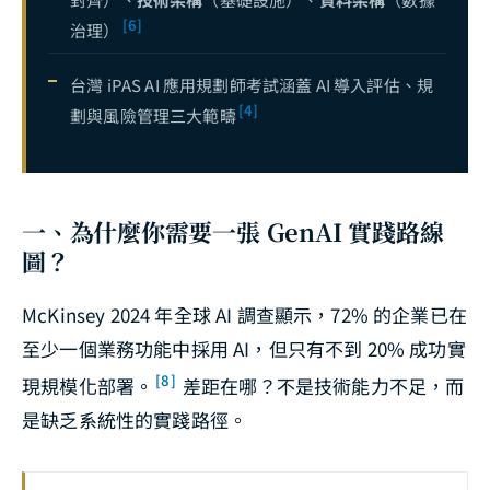
[6]
治理）
CTO 決策指南——AI Agent 時代的企業技術架構選型：自建、SaaS 還是混合部署？
18
AI 專案成本拆解 — 從概念驗證到正式上線需要多少預算？
19
台灣 iPAS AI 應用規劃師考試涵蓋 AI 導入評估、規
[4]
劃與風險管理三大範疇
一、為什麼你需要一張 GenAI 實踐路線
圖？
McKinsey 2024 年全球 AI 調查顯示，72% 的企業已在
至少一個業務功能中採用 AI，但只有不到 20% 成功實
[8]
現規模化部署。
差距在哪？不是技術能力不足，而
是缺乏系統性的實踐路徑。