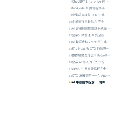
識
ChatGPT Enterprise 與 AI 助理企業導入完全指南：從工具選型到規模化部署的實戰框架
7
No-Code AI 與低程式碼平台完全指南：不寫程式也能落地的企業 AI 開發路徑
8
小型語言模型 SLM 企業部署完全指南：Phi-4、Gemma 3 到邊緣推論的實戰策略
9
企業流程自動化 AI 完全指南：從 RPA 到智能流程自動化（IPA），用 AI 重塑企業營運效率
10
AI 客服與智能對話系統完全指南：從規則引擎到 LLM 驅動，打造 24/7 全通路智慧客服
11
企業知識管理 AI 完全指南：從文件搜尋到智能知識庫，用 RAG 與 LLM 解鎖組織隱性知識
12
什麼
AI 職涯攻略：如何用生成式 AI 打造不可替代的專業優勢——先行者紅利與雙向槓桿策略
13
從 viNext 看 CTO 的領導新範式：當一個人、1,100 美元、一週取代整個工程團隊
14
數據驅動是什麼？Data-Driven 決策完全指南：從概念到企業實踐的 DIKW 框架
15
企業 AI 導入的「死亡谷」——為什麼 95% 的 AI 試點無法產生 ROI，以及成功者做對了什麼
16
GenAI 企業實踐路徑完全解析：從識別場景到規模化部署的六階段框架
17
目前
CTO 決策指南——AI Agent 時代的企業技術架構選型：自建、SaaS 還是混合部署？
18
AI 專案成本拆解 — 從概念驗證到正式上線需要多少預算？
19