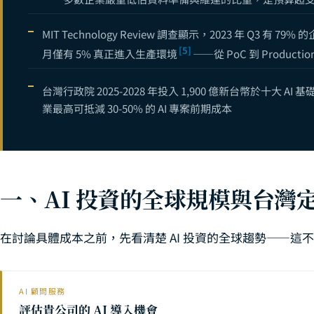
企業知識管理 A
12
AI 職涯攻略
13
MIT Technology Review 調查顯示，2023 年 Q3 有 7
[5]
月僅有 5% 真正進入生產環境
——從 PoC 到 Produc
從 viNext 
14
數據驅動是什麼？
15
台灣行政院 2025-2028 年投入 1,900 億新台幣於十大 AI 
業最高可抵減 30-50% 的 AI 專案前期成本
企業 AI 導入
16
GenAI 企
17
CTO 決策指南
18
AI 專案成本拆
一、AI 投資的全球規模與台灣
19
在討論具體成本之前，先看清楚 AI 投資的全球趨勢——這
AI 顧問服務
評估貴公司的 AI 導入機會