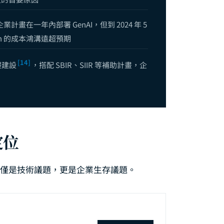
I 完全指南：從文件搜尋到智能知識庫，用 RAG 與 LLM 解鎖組織隱性知
：如何用生成式 AI 打造不可替代的專業優勢——先行者紅利與雙向槓桿策略
9% 的企業計畫在一年內部署 GenAI，但到 2024 年 5
tion 的成本鴻溝遠超預期
看 CTO 的領導新範式：當一個人、1,100 美元、一週取代整個工程團隊
Data-Driven 決策完全指南：從概念到企業實踐的 DIKW 框架
[14]
基礎建設
，搭配 SBIR、SIIR 等補助計畫，企
的「死亡谷」——為什麼 95% 的 AI 試點無法產生 ROI，以及成功者做對了
業實踐路徑完全解析：從識別場景到規模化部署的六階段框架
——AI Agent 時代的企業技術架構選型：自建、SaaS 還是混合部署？
解 — 從概念驗證到正式上線需要多少預算？
定位
不僅是技術議題，更是企業生存議題。