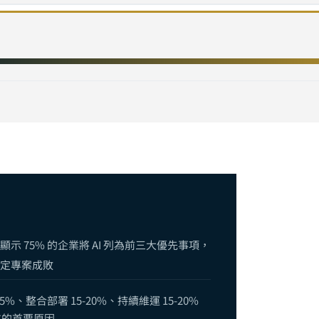
位轉型完全指南：從策略規劃到落地執行的六步框架
完全指南：從成本模型到價值量化，企業 AI 專案的 ROI 計算與商業論證方
念驗證完全指南：從假設驗證到規模化的實戰方法論
 軟體委外供應商？企業技術長的完整選型清單
導入實戰指南：從零預算到百萬級部署，10 人團隊也能落地的 AI 策略
業實踐路徑：從概念驗證到規模化部署的五個關鍵階段
nterprise 與 AI 助理企業導入完全指南：從工具選型到規模化部署的實戰框架
AI 與低程式碼平台完全指南：不寫程式也能落地的企業 AI 開發路徑
LM 企業部署完全指南：Phi-4、Gemma 3 到邊緣推論的實戰策略
查顯示 75% 的企業將 AI 列為前三大優先事項，
定專案成敗
AI 完全指南：從 RPA 到智能流程自動化（IPA），用 AI 重塑企業營運效
對話系統完全指南：從規則引擎到 LLM 驅動，打造 24/7 全通路智慧客服
5%、整合部署 15-20%、持續維運 15-20%
支的首要原因