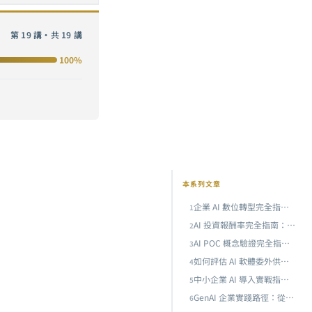
第 19 講・共 19 講
法
100%
本系列文章
企業 AI 數位轉型完全指南：從策略規劃到落地執行的六步框架
1
AI 投資報酬率完全指南：從成本模型到價值量化，企業 AI 專案的 ROI 計算與商業論證方法
2
AI POC 概念驗證完全指南：從假設驗證到規模化的實戰方法論
3
率
如何評估 AI 軟體委外供應商？企業技術長的完整選型清單
4
中小企業 AI 導入實戰指南：從零預算到百萬級部署，10 人團隊也能落地的 AI 策略
5
GenAI 企業實踐路徑：從概念驗證到規模化部署的五個關鍵階段
6