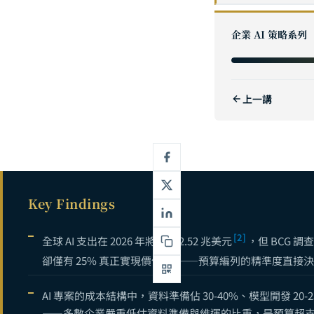
企業 AI 數
1
企業 AI 策略系列
AI 投資報酬率
2
AI POC 概
3
上一講
如何評估 AI
4
中小企業 AI 
5
GenAI 企
6
ChatGPT E
7
Key Findings
No-Code 
8
小型語言模型 S
9
[2]
全球 AI 支出在 2026 年將達到 2.52 兆美元
，但 BCG 調
[3]
卻僅有 25% 真正實現價值
——預算編列的精準度直接決
企業流程自動化 
10
AI 客服與智能
11
AI 專案的成本結構中，資料準備佔 30-40%、模型開發 20-2
——多數企業嚴重低估資料準備與維運的比重，是預算超