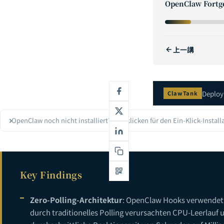
OpenClaw Fortge
OpenClaw Befeh
2
3
上一講
OpenClaw Konfi
4
5
6
Deploy 
ClawTank
7
OpenClaw noch nicht installiert? Hier klicken für den Ein-Klick-Install
8
9
10
Key Findings
11
Zero-Polling-Architektur
: OpenClaw Hooks verwendet e
12
durch traditionelles Polling verursachten CPU-Leerlauf u
13