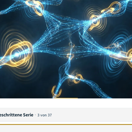
schrittene Serie
·
3 von 37