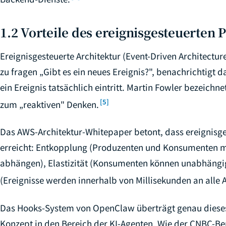
1.2 Vorteile des ereignisgesteuerten
Ereignisgesteuerte Architektur (Event-Driven Architecture
zu fragen „Gibt es ein neues Ereignis?", benachrichtigt
ein Ereignis tatsächlich eintritt. Martin Fowler bezeich
[5]
zum „reaktiven" Denken.
Das AWS-Architektur-Whitepaper betont, dass ereignisgest
erreicht: Entkopplung (Produzenten und Konsumenten m
abhängen), Elastizität (Konsumenten können unabhängig
(Ereignisse werden innerhalb von Millisekunden an alle 
Das Hooks-System von OpenClaw überträgt genau diese
Konzept in den Bereich der KI-Agenten. Wie der CNBC-Be