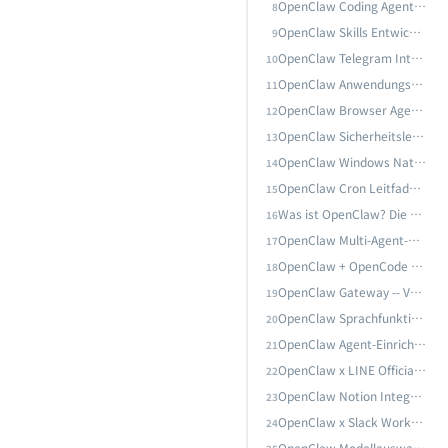
OpenClaw Coding Agent — Vollstandiger Leitfaden: Praxis-Workflows fur KI-gestutzte Softwareentwicklung
8
OpenClaw Skills Entwicklerhandbuch: Vom skill.md-Standard bis zur vollstaendigen Entwicklung benutzerdefinierter Skills
9
OpenClaw Windows Native Installation in der Praxis: Einzeilige Bereitstellung, Gateway-Startprobleme beheben und vollstandiger Dashboard-Verbindungsprozess
OpenClaw Telegram Integrationsleitfaden: Von der Bot-Erstellung bis zur Remote-KI-Agentensteuerung
10
OpenClaw Cron Leitfaden fur geplante Aufgaben: Automatisierte Zeitplanung und unbeaufsichtigte Ausfuhrung
OpenClaw Anwendungsfalle -- Vollstandiger Leitfaden: Zehn Praxisszenarien zum Verstandnis der wahren Einsatzmoglichkeiten von AI-Agenten
11
OpenClaw Browser Agent -- Vollstandiger Leitfaden zur Browser-Automatisierung: Von der Webseitensteuerung bis zur Datenextraktion
nten 2026
12
OpenClaw Sicherheitsleitfaden: Sandbox-Mechanismen, Berechtigungsverwaltung und Risikopravention
13
OpenClaw Multi-Agent-Kollaboration – Vollstaendiger Leitfaden: SubAgent, Agent Teams & agentenuebergreifende Kommunikationsarchitektur in der Praxis
OpenClaw Windows Native Installation in der Praxis: Einzeilige Bereitstellung, Gateway-Startprobleme beheben und vollstandiger Dashboard-Verbindungsprozess
14
rlebnis gestalten
OpenClaw Cron Leitfaden fur geplante Aufgaben: Automatisierte Zeitplanung und unbeaufsichtigte Ausfuhrung
15
Was ist OpenClaw? Die haufigsten Fragen zum angesagtesten Open-Source-AI-Agenten 2026
16
OpenClaw Gateway -- Vollstandiger Leitfaden: Local-Modus, Remote-Deployment und Headless-Cloud-Architektur in der Praxis
OpenClaw Multi-Agent-Kollaboration – Vollstaendiger Leitfaden: SubAgent, Agent Teams & agentenuebergreifende Kommunikationsarchitektur in der Praxis
17
nnung Integration
OpenClaw + OpenCode Integrationsleitfaden: Das native Terminal-AI-Entwicklungserlebnis gestalten
18
OpenClaw Gateway -- Vollstandiger Leitfaden: Local-Modus, Remote-Deployment und Headless-Cloud-Architektur in der Praxis
19
OpenClaw Agent-Einrichtung — Vollstandiger Leitfaden: Erstellung, Konfiguration und fortgeschrittene Verwaltung
OpenClaw Sprachfunktionen -- Leitfaden: ElevenLabs TTS und Whisper Spracherkennung Integration
20
OpenClaw x LINE Official Account Integrationsanleitung: Von der Messaging API bis zum KI-Kundenservice-Agenten auf Unternehmensebene
OpenClaw Agent-Einrichtung — Vollstandiger Leitfaden: Erstellung, Konfiguration und fortgeschrittene Verwaltung
21
OpenClaw x LINE Official Account Integrationsanleitung: Von der Messaging API bis zum KI-Kundenservice-Agenten auf Unternehmensebene
22
t mit AI-Agenten
OpenClaw Notion Integrationsleitfaden: Automatisieren Sie Ihr Wissensmanagement mit AI-Agenten
23
OpenClaw x Slack Workspace Integrationsanleitung: Vom Bot Token bis zur KI-Automatisierung im Team
OpenClaw x Slack Workspace Integrationsanleitung: Vom Bot Token bis zur KI-Automatisierung im Team
24
OpenClaw Modellauswahl und API Provider -- Vollstandiger Leitfaden: Claude, GPT, Gemini, DeepSeek im Praxisvergleich mit optimaler Konfiguration