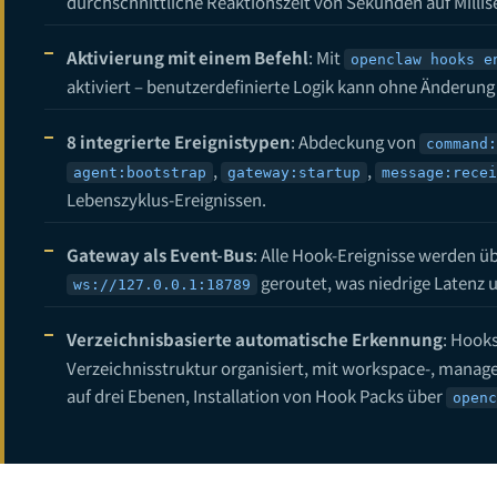
durchschnittliche Reaktionszeit von Sekunden auf Milli
14
Aktivierung mit einem Befehl
: Mit
openclaw hooks e
15
aktiviert – benutzerdefinierte Logik kann ohne Änderun
Was ist OpenC
16
8 integrierte Ereignistypen
: Abdeckung von
command:
17
,
,
agent:bootstrap
gateway:startup
message:recei
Lebenszyklus-Ereignissen.
OpenClaw + Ope
18
19
Gateway als Event-Bus
: Alle Hook-Ereignisse werden 
geroutet, was niedrige Latenz 
ws://127.0.0.1:18789
OpenClaw Spra
20
21
Verzeichnisbasierte automatische Erkennung
: Hook
Verzeichnisstruktur organisiert, mit workspace-, man
22
auf drei Ebenen, Installation von Hook Packs über
openc
OpenClaw Notio
23
24