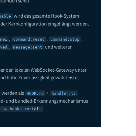
sekunden senkt.
wird das gesamte Hook-System
nable
g der Kernkonfiguration eingehängt werden.
law? Die haufigsten Fragen zum angesagtesten Open-Source-AI-Age
,
,
,
new
command:reset
command:stop
,
und weiteren
ved
message:sent
nCode Integrationsleitfaden: Das native Terminal-AI-Entwicklungse
über den lokalen WebSocket-Gateway unter
und hohe Zuverlässigkeit gewährleistet.
chfunktionen -- Leitfaden: ElevenLabs TTS und Whisper Spracherke
s werden als
+
HOOK.md
handler.ts
aged- und bundled-Erkennungsmechanismus
.
law hooks install
n Integrationsleitfaden: Automatisieren Sie Ihr Wissensmanagemen