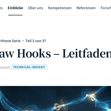
es
Einblicke
Über uns
Kompetenzen
Referenzen
Forsc
ttene Serie · Teil 3 von 37
aw Hooks – Leitfade
sezeit
|
TECHNICAL INSIGHT