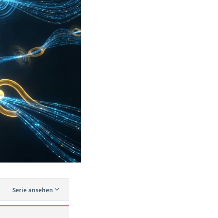
Serie ansehen
OpenClaw vs Manus AI vs Claude Code: Tiefgehender Vergleich und Auswahlratgeber fuer KI-Agenten-Frameworks 2026