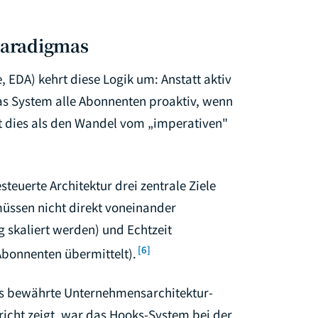
 Paradigmas
, EDA) kehrt diese Logik um: Anstatt aktiv
 das System alle Abonnenten proaktiv, wenn
net dies als den Wandel vom „imperativen"
euerte Architektur drei zentrale Ziele
üssen nicht direkt voneinander
 skaliert werden) und Echtzeit
[6]
Abonnenten übermittelt).
s bewährte Unternehmensarchitektur-
richt zeigt, war das Hooks-System bei der