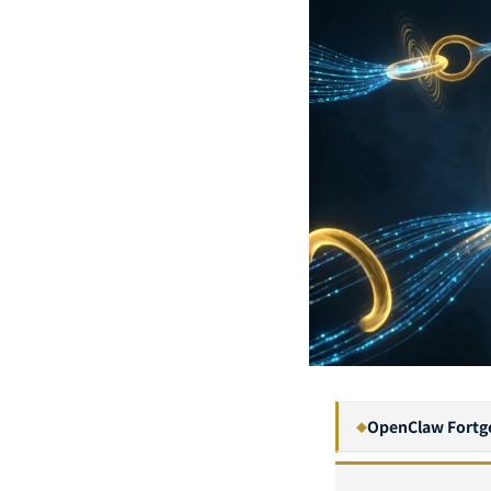
OpenClaw Fortge
◆
1