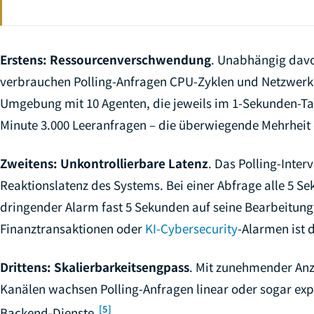
Erstens: Ressourcenverschwendung
. Unabhängig davo
verbrauchen Polling-Anfragen CPU-Zyklen und Netzwerkb
Umgebung mit 10 Agenten, die jeweils im 1-Sekunden-Tak
Minute 3.000 Leeranfragen – die überwiegende Mehrheit d
Zweitens: Unkontrollierbare Latenz
. Das Polling-Inte
Reaktionslatenz des Systems. Bei einer Abfrage alle 5 S
dringender Alarm fast 5 Sekunden auf seine Bearbeitung 
Finanztransaktionen oder
KI-Cybersecurity
-Alarmen ist d
Drittens: Skalierbarkeitsengpass
. Mit zunehmender An
Kanälen wachsen Polling-Anfragen linear oder sogar expo
[5]
Backend-Dienste.