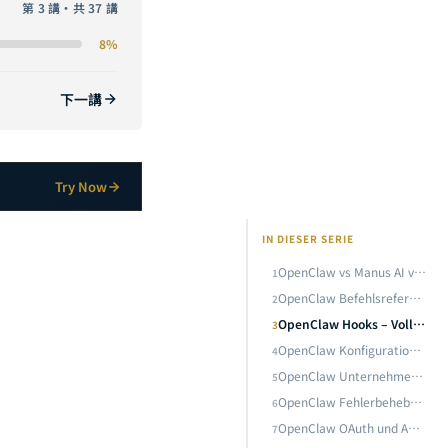
第 3 講・共 37 講
en CLI-Techniken
8%
OpenClaw Hooks – Vollständiger Leitfaden: Designmuster und Praxisbeispiele für ereignisgesteuerte Automatisierung
AKTUELL
下一講
dellverwaltung
OpenClaw Unternehmensintegration in der Praxis: Notion, Microsoft Teams und Slack – Leitfaden zur Omnichannel-AI-Assistenten-Bereitstellung
OpenClaw Fehlerbehebung -- Vollstandiger Leitfaden: Doctor-Diagnose, Neustart-Reparatur und Schnellreferenz haufiger Fehler
Try Now
OpenClaw OAuth und API-Authentifizierung -- Vollstandiger Einrichtungsleitfaden: Multi-Modell-Authentifizierungsarchitektur in der Praxis
IN DIESER SERIE
OpenClaw Coding Agent — Vollstandiger Leitfaden: Praxis-Workflows fur KI-gestutzte Softwareentwicklung
OpenClaw vs Manus AI vs Claude Code: Tiefgehender Vergleich und Auswahlratgeber fuer KI-Agenten-Frameworks 2026
1
OpenClaw Skills Entwicklerhandbuch: Vom skill.md-Standard bis zur vollstaendigen Entwicklung benutzerdefinierter Skills
OpenClaw Befehlsreferenz: Von grundlegenden Operationen bis zu fortgeschrittenen CLI-Techniken
2
OpenClaw Hooks – Vollständiger Leitfaden: Designmuster und Praxisbeispiele für ereignisgesteuerte Automatisierung
3
OpenClaw Telegram Integrationsleitfaden: Von der Bot-Erstellung bis zur Remote-KI-Agentensteuerung
OpenClaw Konfiguration -- Vollstaendiger Leitfaden: Von openclaw.json bis zur Modellverwaltung
4
OpenClaw Anwendungsfalle -- Vollstandiger Leitfaden: Zehn Praxisszenarien zum Verstandnis der wahren Einsatzmoglichkeiten von AI-Agenten
OpenClaw Unternehmensintegration in der Praxis: Notion, Microsoft Teams und Slack – Leitfaden zur Omnichannel-AI-Assistenten-Bereitstellung
5
OpenClaw Fehlerbehebung -- Vollstandiger Leitfaden: Doctor-Diagnose, Neustart-Reparatur und Schnellreferenz haufiger Fehler
6
OpenClaw Browser Agent -- Vollstandiger Leitfaden zur Browser-Automatisierung: Von der Webseitensteuerung bis zur Datenextraktion
OpenClaw OAuth und API-Authentifizierung -- Vollstandiger Einrichtungsleitfaden: Multi-Modell-Authentifizierungsarchitektur in der Praxis
7
OpenClaw Sicherheitsleitfaden: Sandbox-Mechanismen, Berechtigungsverwaltung und Risikopravention