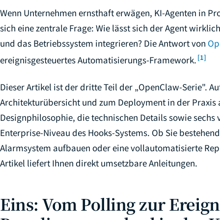
25
Wenn Unternehmen ernsthaft erwägen, KI-Agenten in Pro
26
sich eine zentrale Frage: Wie lässt sich der Agent wirkli
27
und das Betriebssystem integrieren? Die Antwort von
Op
[1]
ereignisgesteuertes Automatisierungs-Framework.
28
29
Dieser Artikel ist der dritte Teil der „OpenClaw-Serie". 
30
Architekturübersicht und zum Deployment in der Praxis a
Designphilosophie, die technischen Details sowie sechs v
31
Enterprise-Niveau des Hooks-Systems. Ob Sie bestehende
32
Alarmsystem aufbauen oder eine vollautomatisierte Repo
33
Artikel liefert Ihnen direkt umsetzbare Anleitungen.
34
35
Eins: Vom Polling zur Ereign
36