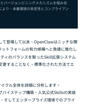
ーとバージョンピニングメカニズムを組み合
 Notion連携ガイド：AIエージェントによるナレッジマネジメントワークフ
ます。これにより、本番環境の安定性とコンプライアン
x Slackワークスペース連携完全ガイド：Bot Token設定からチームAI自動
て登場して以来、OpenClawはニッチな開
x Discordサーバー連携完全ガイド：Bot作成からコミュニティAI自動化管
ラットフォームの有力候補へと急速に進化し
ィのバランスを取ったSkill拡張システム
 x Excelオフィス自動化完全ガイド：AI駆動のレポート生成、データ分析
変更することなく、標準化された方法でエ
x Raspberry Piエッジデプロイ完全ガイド：IoTシナリオのためのAIエ
イフサイクル全体を詳細に分析します。
プバイステップ構築、人気公式Skillsの実装
公開、そしてエンタープライズ環境でのプライ