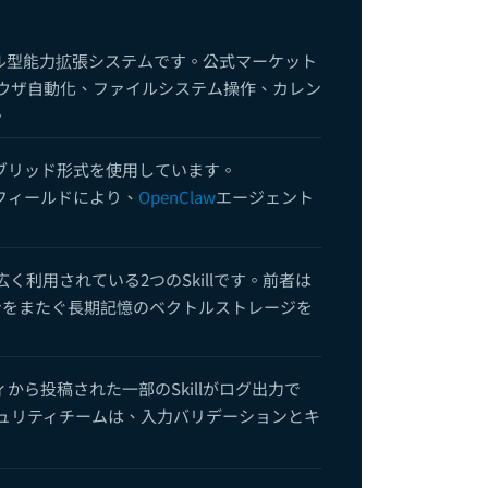
w活用事例完全ガイド：AIエージェントの真価を理解する10のリアルシナリオ
ル型能力拡張システムです。公式マーケット
Browser Agent完全ガイド：ウェブ操作からデータ抽出まで
ブラウザ自動化、ファイルシステム操作、カレン
wセキュリティ完全ガイド：サンドボックス機構、権限管理、リスク軽減策
。
ハイブリッド形式を使用しています。
 Cronスケジュールタスクガイド：自動スケジューリングと無人実行
フィールドにより、
OpenClaw
エージェント
とは？2026年最注目のオープンソースAIエージェント — 初心者向けFAQ
く利用されている2つのSkillです。前者は
ンをまたぐ長期記憶のベクトルストレージを
 + OpenCode連携ガイド：ターミナルネイティブなAI開発体験の構築
ニティから投稿された一部のSkillがログ出力で
声機能ガイド：ElevenLabs TTS＆Whisper音声認識の統合
キュリティチームは、入力バリデーションとキ
 Agent設定完全ガイド：作成・設定から高度な管理まで