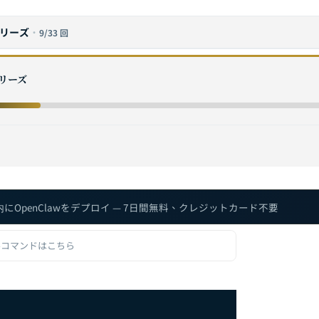
シリーズ
·
9/33 回
s Manus AI vs Claude Code：2026年AIエージェントフレームワー
シリーズ
コマンドリファレンス：基本操作から高度なCLIテクニックまで
 Hooks完全ガイド：イベント駆動型オートメーション設計パターンと実践
定完全ガイド：openclaw.jsonからコアモデル管理まで
トラブルシューティング完全ガイド：Doctor診断、再起動修復、よくある
内にOpenClawをデプロイ — 7日間無料、クレジットカード不要
 OAuthおよびAPI認証設定完全ガイド：マルチモデルID認証アーキテクチ
ルコマンドはこちら
 Coding Agent完全ガイド：AIエージェントワークフローによるソフトウ
Skills開発ガイド：skill.md仕様からカスタムSkill開発ワークフローまで
 Telegram連携完全ガイド：Bot作成からリモートAIエージェント操作まで