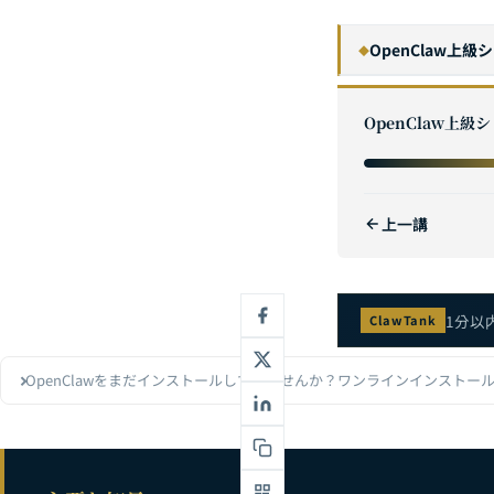
OpenClaw上級
◆
OpenClaw v
1
OpenClaw上級
OpenClaw
2
OpenClaw
3
上一講
OpenClaw設
4
5
OpenClaw
6
1分以
ClawTank
OpenClaw
7
OpenClawをまだインストールしていませんか？ワンラインインストー
OpenClaw
8
OpenClaw 
9
OpenClaw
10