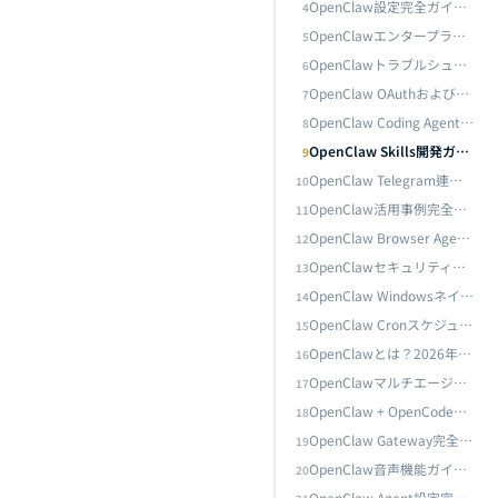
OpenClaw設定完全ガイド：openclaw.jsonからコアモデル管理まで
4
OpenClawエンタープライズ統合ガイド：Notion・Microsoft Teams・SlackでオムニチャネルAIアシスタントを構築
5
OpenClawトラブルシューティング完全ガイド：Doctor診断、再起動修復、よくあるエラー早見表
6
OpenClaw OAuthおよびAPI認証設定完全ガイド：マルチモデルID認証アーキテクチャの実践
7
OpenClaw Coding Agent完全ガイド：AIエージェントワークフローによるソフトウェア開発の自動化
8
OpenClaw Skills開発ガイド：skill.md仕様からカスタムSkill開発ワークフローまで
9
OpenClaw Windowsネイティブインストール：ワンラインデプロイ、Gatewayの起動トラブルシューティング＆Dashboard接続
OpenClaw Telegram連携完全ガイド：Bot作成からリモートAIエージェント操作まで
10
OpenClaw活用事例完全ガイド：AIエージェントの真価を理解する10のリアルシナリオ
11
OpenClaw Browser Agent完全ガイド：ウェブ操作からデータ抽出まで
12
OpenClawセキュリティ完全ガイド：サンドボックス機構、権限管理、リスク軽減策
13
OpenClawマルチエージェント協調完全ガイド：SubAgent、Agent Teams、クロスエージェント通信アーキテクチャの実践
OpenClaw Windowsネイティブインストール：ワンラインデプロイ、Gatewayの起動トラブルシューティング＆Dashboard接続
14
OpenClaw Cronスケジュールタスクガイド：自動スケジューリングと無人実行
15
OpenClawとは？2026年最注目のオープンソースAIエージェント — 初心者向けFAQ
16
OpenClaw Gateway完全ガイド：ローカルモード、リモートデプロイ＆ヘッドレスクラウドアーキテクチャ
OpenClawマルチエージェント協調完全ガイド：SubAgent、Agent Teams、クロスエージェント通信アーキテクチャの実践
17
OpenClaw + OpenCode連携ガイド：ターミナルネイティブなAI開発体験の構築
18
OpenClaw Gateway完全ガイド：ローカルモード、リモートデプロイ＆ヘッドレスクラウドアーキテクチャ
19
OpenClaw音声機能ガイド：ElevenLabs TTS＆Whisper音声認識の統合
20
OpenClaw × LINE公式アカウント連携完全ガイド：Messaging APIからエンタープライズグレードAIカスタマーサービスエージェントまで
OpenClaw Agent設定完全ガイド：作成・設定から高度な管理まで