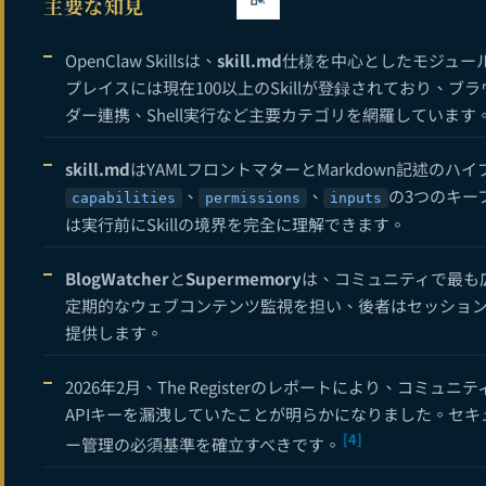
主要な知見
OpenCla
11
OpenClaw Skillsは、
skill.md
仕様を中心としたモジュー
OpenClaw 
12
プレイスには現在100以上のSkillが登録されており、
OpenCla
13
ダー連携、Shell実行など主要カテゴリを網羅しています
14
skill.md
はYAMLフロントマターとMarkdown記述の
OpenClaw
、
、
15
の3つのキー
capabilities
permissions
inputs
は実行前にSkillの境界を完全に理解できます。
OpenClaw
16
BlogWatcher
と
Supermemory
は、コミュニティで最も広
17
定期的なウェブコンテンツ監視を担い、後者はセッショ
OpenClaw
18
提供します。
19
2026年2月、The Registerのレポートにより、コミュ
OpenClaw音
20
APIキーを漏洩していたことが明らかになりました。セ
[4]
OpenClaw
21
ー管理の必須基準を確立すべきです。
22