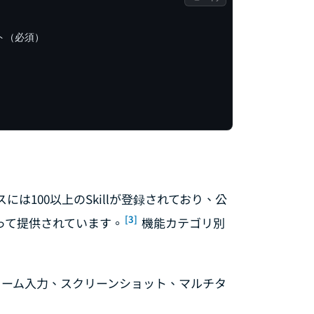
ト（必須）



イスには100以上のSkillが登録されており、公
[3]
って提供されています。
機能カテゴリ別
ォーム入力、スクリーンショット、マルチタ