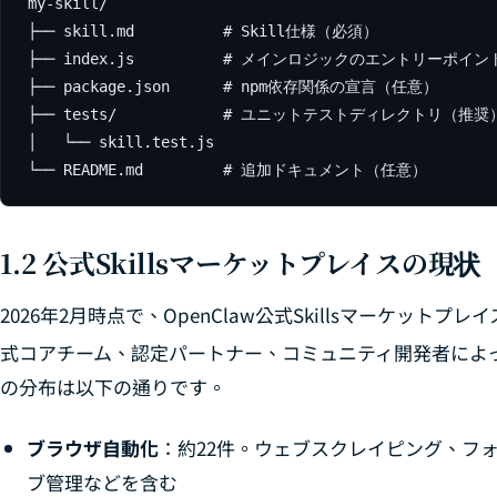
my-skill/

├── skill.md          # Skill仕様（必須）

├── index.js          # メインロジックのエントリーポイン
├── package.json      # npm依存関係の宣言（任意）

├── tests/            # ユニットテストディレクトリ（推奨）
│   └── skill.test.js

└── README.md         # 追加ドキュメント（任意）
1.2 公式Skillsマーケットプレイスの現状
2026年2月時点で、OpenClaw公式Skillsマーケットプレ
式コアチーム、認定パートナー、コミュニティ開発者によ
の分布は以下の通りです。
ブラウザ自動化
：約22件。ウェブスクレイピング、フ
ブ管理などを含む