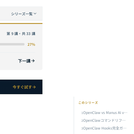
シリーズ一覧
ク徹底比較＆選定ガイド
第 9 講・共 33 講
27%
ケーススタディ
下一講
OpenClawエンタープライズ統合ガイド：Notion・Microsoft Teams・SlackでオムニチャネルAIアシスタントを構築
エラー早見表
今すぐ試す
ャの実践
このシリーズ
ェア開発の自動化
OpenClaw vs Manus AI vs Claude Code：2026年AIエージェントフレームワーク徹底比較＆選定ガイド
1
現在
OpenClawコマンドリファレンス：基本操作から高度なCLIテクニックまで
2
OpenClaw Hooks完全ガイド：イベント駆動型オートメーション設計パターンと実践ケーススタディ
3