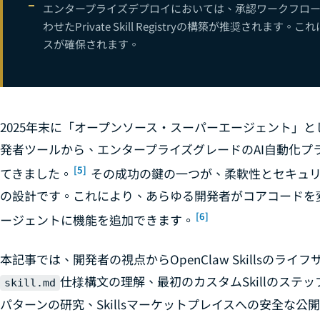
エンタープライズデプロイにおいては、承認ワークフロ
OpenClaw
わせたPrivate Skill Registryの構築が推奨され
23
スが確保されます。
OpenClaw 
24
25
26
2025年末に「オープンソース・スーパーエージェント」とし
OpenClaw 
27
発者ツールから、エンタープライズグレードのAI自動化プ
28
[5]
てきました。
その成功の鍵の一つが、柔軟性とセキュリテ
OpenClaw
29
の設計です。これにより、あらゆる開発者がコアコードを
OpenClaw 
30
[6]
ージェントに機能を追加できます。
31
本記事では、開発者の視点からOpenClaw Skillsのラ
32
仕様構文の理解、最初のカスタムSkillのステッ
skill.md
33
パターンの研究、Skillsマーケットプレイスへの安全な