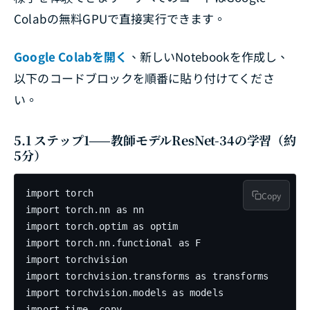
Colabの無料GPUで直接実行できます。
Google Colabを開く
、新しいNotebookを作成し、
以下のコードブロックを順番に貼り付けてくださ
い。
5.1 ステップ1——教師モデルResNet-34の学習（約
5分）
import torch

Copy
import torch.nn as nn

import torch.optim as optim

import torch.nn.functional as F

import torchvision

import torchvision.transforms as transforms

import torchvision.models as models

import time, copy
