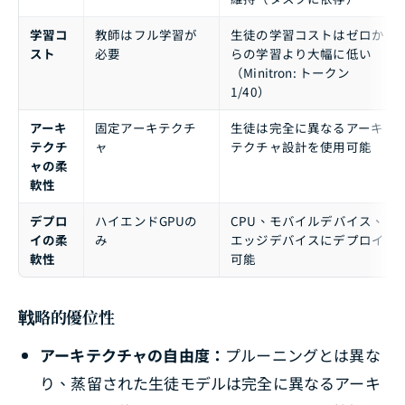
学習コ
教師はフル学習が
生徒の学習コストはゼロか
スト
必要
らの学習より大幅に低い
（Minitron: トークン
1/40）
アーキ
固定アーキテクチ
生徒は完全に異なるアーキ
テクチ
ャ
テクチャ設計を使用可能
ャの柔
軟性
デプロ
ハイエンドGPUの
CPU、モバイルデバイス、
イの柔
み
エッジデバイスにデプロイ
軟性
可能
戦略的優位性
アーキテクチャの自由度：
プルーニングとは異な
り、蒸留された生徒モデルは完全に異なるアーキ