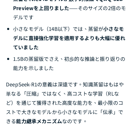
Previewを上回りました
——そのサイズの2倍のモ
デルです
小さなモデル（14B以下）では、蒸留が
小さなモ
デルに直接強化学習を適用するよりも大幅に優れ
ていました
1.5Bの蒸留版でさえ、初歩的な推論と振り返りの
能力を示しました
DeepSeek-R1の意義は深遠です。知識蒸留はもはや
単なる「圧縮」ではなく、高コストな学習（RLな
ど）を通じて獲得された高度な能力を、最小限のコ
ストで大きなモデルから小さなモデルに「伝承」で
きる
能力継承メカニズム
なのです。