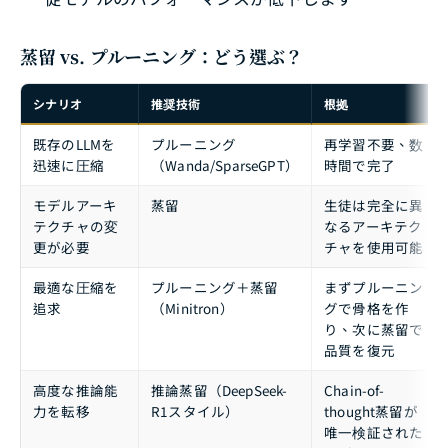
蒸留 vs. プルーニング：どう選ぶ？
シナリオ
推奨技術
根拠
既存のLLMを
プルーニング
再学習不要、数
迅速に圧縮
（Wanda/SparseGPT）
時間で完了
モデルアーキ
蒸留
生徒は完全に異
テクチャの変
なるアーキテク
更が必要
チャを使用可能
最適な圧縮を
プルーニング＋蒸留
まずプルーニン
追求
（Minitron）
グで骨格を作
り、次に蒸留で
品質を復元
高度な推論能
推論蒸留（DeepSeek-
Chain-of-
力を転移
R1スタイル）
thought蒸留が
唯一検証された