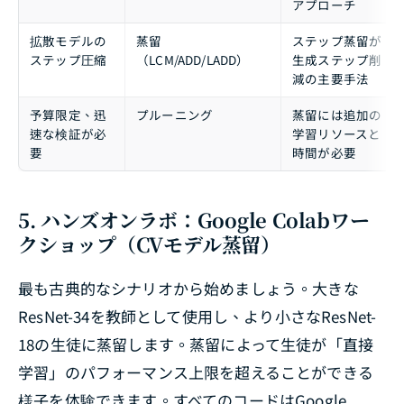
アプローチ
拡散モデルの
蒸留
ステップ蒸留が
ステップ圧縮
（LCM/ADD/LADD）
生成ステップ削
減の主要手法
予算限定、迅
プルーニング
蒸留には追加の
速な検証が必
学習リソースと
要
時間が必要
5. ハンズオンラボ：Google Colabワー
クショップ（CVモデル蒸留）
最も古典的なシナリオから始めましょう。大きな
ResNet-34を教師として使用し、より小さなResNet-
18の生徒に蒸留します。蒸留によって生徒が「直接
学習」のパフォーマンス上限を超えることができる
様子を体験できます。すべてのコードはGoogle