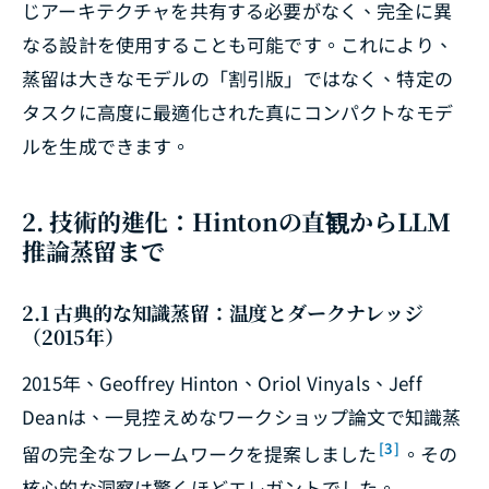
じアーキテクチャを共有する必要がなく、完全に異
なる設計を使用することも可能です。これにより、
蒸留は大きなモデルの「割引版」ではなく、特定の
タスクに高度に最適化された真にコンパクトなモデ
ルを生成できます。
2. 技術的進化：Hintonの直観からLLM
推論蒸留まで
2.1 古典的な知識蒸留：温度とダークナレッジ
（2015年）
2015年、Geoffrey Hinton、Oriol Vinyals、Jeff
Deanは、一見控えめなワークショップ論文で知識蒸
[3]
留の完全なフレームワークを提案しました
。その
核心的な洞察は驚くほどエレガントでした。