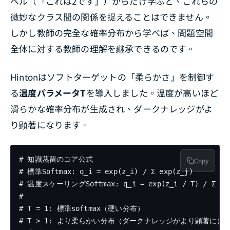
ベル（「これは2です」）からだけ学ぶと、これらの
微妙なクラス間の関係を捉えることはできません。
しかし教師の完全な確率分布から学べば、問題空間
全体に対する教師の理解を継承できるのです。
Hintonはソフトターゲットの「柔らかさ」を制御す
る
温度パラメータT
を導入しました。温度が高いほど
滑らかな確率分布が生成され、ダークナレッジがよ
り顕著になります。
# 知識蒸留のコア公式

Copy
# 標準Softmax: q_i = exp(z_i) / Σ exp(z_j)

# 温度スケーリングSoftmax: q_i = exp(z_i / T) / Σ exp(
#

# T = 1: 標準softmax（硬い分布）

# T > 1: より柔らかい分布（ダークナレッジがより顕著に）
