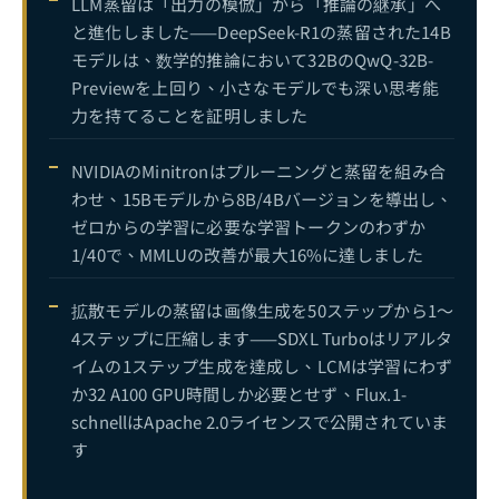
LLM蒸留は「出力の模倣」から「推論の継承」へ
と進化しました——DeepSeek-R1の蒸留された14B
モデルは、数学的推論において32BのQwQ-32B-
Previewを上回り、小さなモデルでも深い思考能
力を持てることを証明しました
NVIDIAのMinitronはプルーニングと蒸留を組み合
わせ、15Bモデルから8B/4Bバージョンを導出し、
ゼロからの学習に必要な学習トークンのわずか
1/40で、MMLUの改善が最大16%に達しました
拡散モデルの蒸留は画像生成を50ステップから1〜
4ステップに圧縮します——SDXL Turboはリアルタ
イムの1ステップ生成を達成し、LCMは学習にわず
か32 A100 GPU時間しか必要とせず、Flux.1-
schnellはApache 2.0ライセンスで公開されていま
す