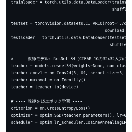
trainloader = torch.utils.data.DataLoader(trainset,
                                          shuffle=T
testset = torchvision.datasets.CIFAR10(root='./data
                                       download=Tr
testloader = torch.utils.data.DataLoader(testset, b
                                         shuffle=Fa
# ---- 教師モデル: ResNet-34（CIFAR-10の32x32入力に適
teacher = models.resnet34(weights=None, num_classes
teacher.conv1 = nn.Conv2d(3, 64, kernel_size=3, st
teacher.maxpool = nn.Identity()

teacher = teacher.to(device)

# ---- 教師を15エポック学習 ----

criterion = nn.CrossEntropyLoss()

optimizer = optim.SGD(teacher.parameters(), lr=0.1
scheduler = optim.lr_scheduler.CosineAnnealingLR(op