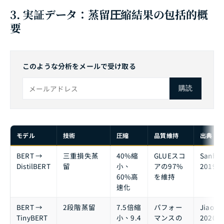
3. 実証データ：蒸留圧縮結果の包括的概
要
このような分析をメールで受け取る
購読
モデル
技術
圧縮
品質維持
出典
BERT →
三重損失蒸
40%縮
GLUEスコ
Sanh et
DistilBERT
留
小、
アの97%
2019
60%高
を維持
速化
BERT →
2段階蒸留
7.5倍縮
パフォー
Jiao et 
TinyBERT
小、9.4
マンスの
2020