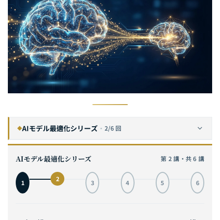
AIモデル最適化シリーズ
·
2/6 回
◆
ニューラルネットワークプルーニング完全ガイド：Lottery TicketからSparseGPTまで——ニューロンの90%を削除する実践分析
1
AIモデル最適化シリーズ
第 2 講・共 6 講
知識蒸留の完全ガイド：HintonのソフトターゲットからDeepSeek-R1まで——小さなモデルに大きなモデルのように考えさせる方法
2
現在
2
1
3
4
5
6
モデル量子化完全ガイド：70Bモデルを4ビットに収める——INT8からGGUFまでの実践的ディープダイブ
3
効率的アーキテクチャ設計完全ガイド：MobileNetからMambaまで——正しいAIモデルを最初から構築することが事後最適化の10倍速い理由
4