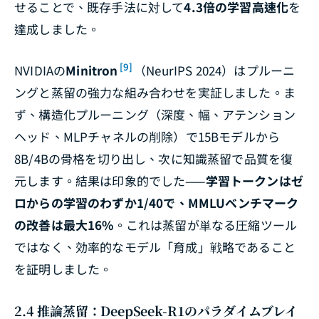
せることで、既存手法に対して
4.3倍の学習高速化
を
達成しました。
[9]
NVIDIAの
Minitron
（NeurIPS 2024）はプルーニ
ングと蒸留の強力な組み合わせを実証しました。ま
ず、構造化プルーニング（深度、幅、アテンション
ヘッド、MLPチャネルの削除）で15Bモデルから
8B/4Bの骨格を切り出し、次に知識蒸留で品質を復
元します。結果は印象的でした——
学習トークンはゼ
ロからの学習のわずか1/40で、MMLUベンチマーク
の改善は最大16%
。これは蒸留が単なる圧縮ツール
ではなく、効率的なモデル「育成」戦略であること
を証明しました。
2.4 推論蒸留：DeepSeek-R1のパラダイムブレイ