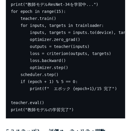
print("教師モデルResNet-34を学習中...")

for epoch in range(15):

    teacher.train()

    for inputs, targets in trainloader:

        inputs, targets = inputs.to(device), target
        optimizer.zero_grad()

        outputs = teacher(inputs)

        loss = criterion(outputs, targets)

        loss.backward()

        optimizer.step()

    scheduler.step()

    if (epoch + 1) % 5 == 0:

        print(f"  エポック {epoch+1}/15 完了")

teacher.eval()
