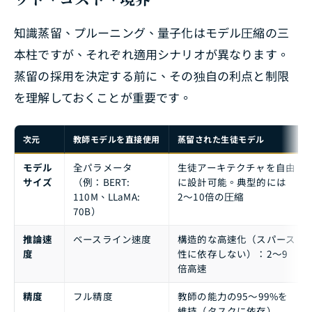
知識蒸留、プルーニング、量子化はモデル圧縮の三
本柱ですが、それぞれ適用シナリオが異なります。
蒸留の採用を決定する前に、その独自の利点と制限
を理解しておくことが重要です。
次元
教師モデルを直接使用
蒸留された生徒モデル
モデル
全パラメータ
生徒アーキテクチャを自由
サイズ
（例：BERT:
に設計可能。典型的には
110M、LLaMA:
2〜10倍の圧縮
70B）
推論速
ベースライン速度
構造的な高速化（スパース
度
性に依存しない）：2〜9
倍高速
精度
フル精度
教師の能力の95〜99%を
維持（タスクに依存）