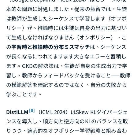
本的な問題に対処しました。従来の蒸留では、生徒
は教師が生成したシーケンスで学習します（オフポ
リシー）が、推論時には生徒は自身の出力に基づい
て生成しなければなりません（オンポリシー）。こ
の
学習時と推論時の分布ミスマッチ
は、シーケンス
が長くなるにつれてますます大きなエラーを蓄積し
ます。GKDの解決策は、生徒が自身の生成出力で学
習し、教師からフィードバックを受けること——教師
の模範解答を暗記するのではなく、自分の失敗から
学ぶことです。
[8]
DistiLLM
（ICML 2024）はSkew KLダイバージェ
ンスを導入し、順方向と逆方向のKLのバランスを取
りつつ、適応的なオフポリシー学習戦略と組み合わ