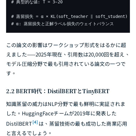
# 典型的な値: T = 3~20

# 蒸留損失 = α × KL(soft_teacher ∥ soft_student) + (1
この論文の影響はワークショップ形式をはるかに超
えました——2025年現在、引用数は20,000回を超え、
モデル圧縮分野で最も引用されている論文の一つで
す。
2.2 BERT時代：DistilBERTとTinyBERT
知識蒸留の威力はNLP分野で最も鮮明に実証されま
した。HuggingFaceチームが2019年に発表した
[4]
DistilBERT
は、蒸留技術の最も成功した商業応用
と言えるでしょう。