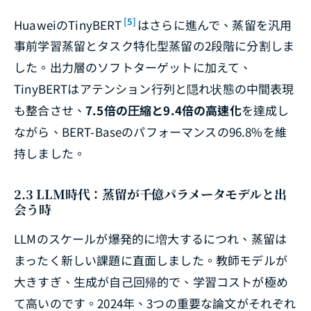
[5]
HuaweiのTinyBERT
はさらに進んで、蒸留を汎用
事前学習蒸留とタスク特化型蒸留の2段階に分割しま
した。出力層のソフトターゲットに加えて、
TinyBERTはアテンション行列と隠れ状態の中間表現
も整合させ、
7.5倍の圧縮と9.4倍の高速化
を達成し
ながら、BERT-Baseのパフォーマンスの96.8%を維
持しました。
2.3 LLM時代：蒸留が千億パラメータモデルと出
会う時
LLMのスケールが爆発的に増大するにつれ、蒸留は
まったく新しい課題に直面しました。教師モデルが
大きすぎ、生成が自己回帰的で、学習コストが極め
て高いのです。2024年、3つの重要な論文がそれぞれ