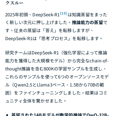
クスルー
[10]
2025年初頭、DeepSeek-R1
は知識蒸留をまった
く新しい次元に押し上げました。
推論能力の蒸留
で
す。従来の蒸留は「答え」を転移しますが、
DeepSeek-R1は「思考プロセス」を転移します。
研究チームはDeepSeek-R1（強化学習によって推論
能力を獲得した大規模モデル）から完全なchain-of-
thought推論を含む800Kの学習サンプルを生成し、
これらのサンプルを使って6つのオープンソースモデ
ル（Qwen2.5とLlama3ベース、1.5Bから70Bの範
囲）をファインチューニングしました。結果はコミ
ュニティ全体を驚かせました。
蒸留された14Bモデルが数学的推論でQwQ-32B-