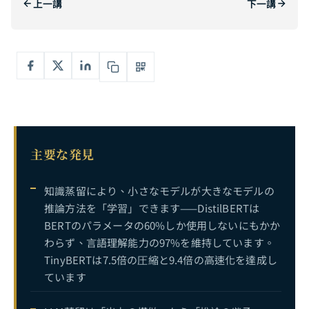
上一講
下一講
動的計算完全ガイド：MoE混合エキスパートからSpeculative Decodingまで——AIにオンデマンドで計算資源を割り当てさせる
5
AIモデル圧縮と効率最適化の完全ガイド：プルーニング、蒸留、量子化、動的計算、効率的アーキテクチャの相乗的統合
6
主要な発見
知識蒸留により、小さなモデルが大きなモデルの
推論方法を「学習」できます——DistilBERTは
BERTのパラメータの60%しか使用しないにもかか
わらず、言語理解能力の97%を維持しています。
TinyBERTは7.5倍の圧縮と9.4倍の高速化を達成し
ています