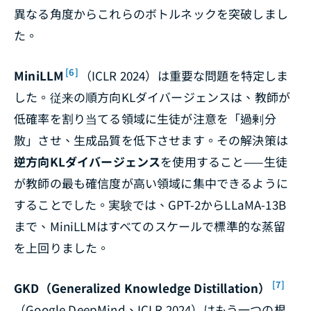
異なる角度からこれらのボトルネックを突破しまし
た。
[6]
MiniLLM
（ICLR 2024）は重要な問題を特定しま
した。従来の順方向KLダイバージェンスは、教師が
低確率を割り当てる領域に生徒が注意を「過剰分
散」させ、生成品質を低下させます。その解決策は
逆方向KLダイバージェンス
を使用すること——生徒
が教師の最も確信度が高い領域に集中できるように
することでした。実験では、GPT-2からLLaMA-13B
まで、MiniLLMはすべてのスケールで標準的な蒸留
を上回りました。
[7]
GKD（Generalized Knowledge Distillation）
（Google DeepMind、ICLR 2024）はもう一つの根