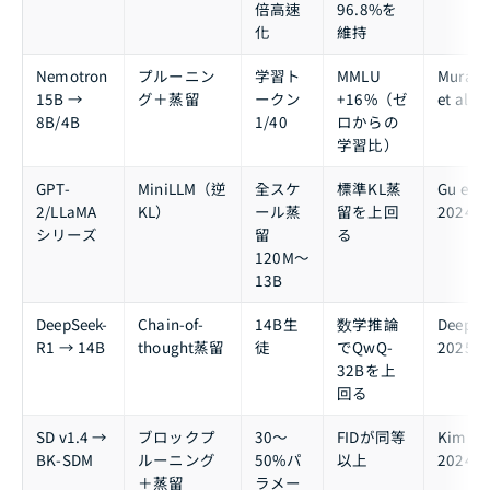
倍高速
96.8%を
化
維持
Nemotron
プルーニン
学習ト
MMLU
Murali
15B →
グ＋蒸留
ークン
+16%（ゼ
et al.,
8B/4B
1/40
ロからの
学習比）
GPT-
MiniLLM（逆
全スケ
標準KL蒸
Gu et al
2/LLaMA
KL）
ール蒸
留を上回
2024
シリーズ
留
る
120M〜
13B
DeepSeek-
Chain-of-
14B生
数学推論
DeepSee
R1 → 14B
thought蒸留
徒
でQwQ-
2025
32Bを上
回る
SD v1.4 →
ブロックプ
30〜
FIDが同等
Kim et a
BK-SDM
ルーニング
50%パ
以上
2024
＋蒸留
ラメー