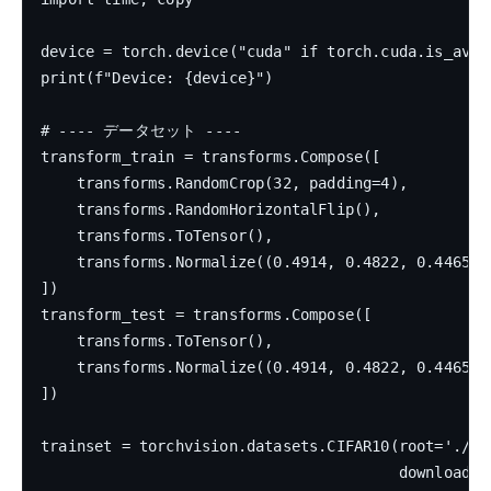
device = torch.device("cuda" if torch.cuda.is_avail
print(f"Device: {device}")

# ---- データセット ----

transform_train = transforms.Compose([

    transforms.RandomCrop(32, padding=4),

    transforms.RandomHorizontalFlip(),

    transforms.ToTensor(),

    transforms.Normalize((0.4914, 0.4822, 0.4465),
])

transform_test = transforms.Compose([

    transforms.ToTensor(),

    transforms.Normalize((0.4914, 0.4822, 0.4465),
])

trainset = torchvision.datasets.CIFAR10(root='./dat
                                        download=T