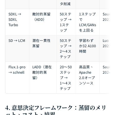
タ削減
SDXL →
敵対的蒸留
50ステ
1ステップ
Sauer et
SDXL
（ADD）
ップ →
で
2023
Turbo
1ステ
LCM/GANs
ップ
を上回る
SD → LCM
潜在一貫性
50ステ
学習わず
Luo et a
蒸留
ップ →
か32 A100
2023
2〜4ス
時間
テップ
Flux.1-pro
LADD（潜在
20〜50
高品質、
Sauer et
→ schnell
敵対的蒸
ステッ
Apache
2024
留）
プ →
2.0オープ
1〜4ス
ンソース
テップ
4. 意思決定フレームワーク：蒸留のメリ
ット、コスト、境界