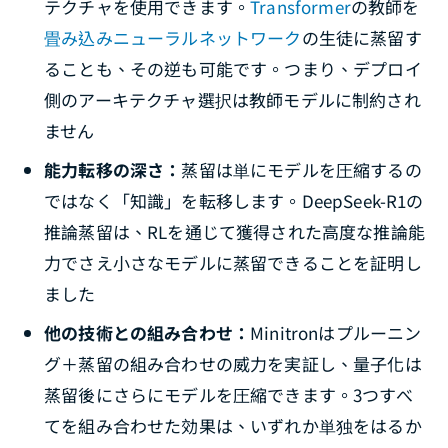
テクチャを使用できます。
Transformer
の教師を
畳み込みニューラルネットワーク
の生徒に蒸留す
ることも、その逆も可能です。つまり、デプロイ
側のアーキテクチャ選択は教師モデルに制約され
ません
能力転移の深さ：
蒸留は単にモデルを圧縮するの
ではなく「知識」を転移します。DeepSeek-R1の
推論蒸留は、RLを通じて獲得された高度な推論能
力でさえ小さなモデルに蒸留できることを証明し
ました
他の技術との組み合わせ：
Minitronはプルーニン
グ＋蒸留の組み合わせの威力を実証し、量子化は
蒸留後にさらにモデルを圧縮できます。3つすべ
てを組み合わせた効果は、いずれか単独をはるか