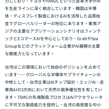
力しており、トヨタやFANUCといった産業大手がAI
を生産ラインに深く統合しています。韓国は半導
体・ディスプレイ製造におけるAIを活用した品質検
査でグローバルリーダーの地位にあります。東南ア
ジアの主要なアプリケーションシナリオはフィンテ
ックとEコマースAIを中心としており、GrabやSea
Groupなどのプラットフォーム企業がAI展開の主要
な推進力となっています。
台湾はこの環境において独自のポジションを占めて
います――グローバルな半導体サプライチェーンの
中核として、台湾企業はAIチップ設計、エッジAI、産
業用AIの3方向において天然の競争優位性を有してい
ます。TSMCの先端製造プロセスはAIアクセラレータ
に不可欠な製造能力を提供し、台湾の高密度な中小