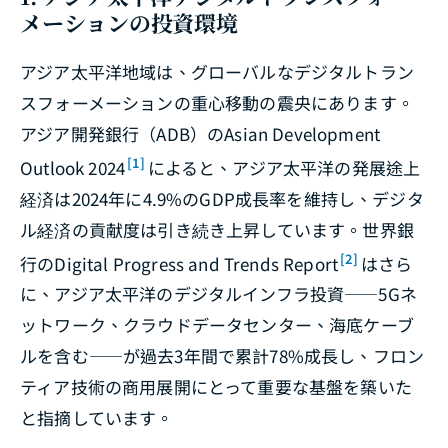
メーションの投資環境
アジア太平洋地域は、グローバルなデジタルトラン
スフォーメーションの重心移動の震央にあります。
アジア開発銀行（ADB）の
Asian Development
[1]
Outlook 2024
によると、アジア太平洋の発展途上
経済は2024年に4.9%のGDP成長率を維持し、デジタ
ル経済の貢献度は引き続き上昇しています。世界銀
[2]
行の
Digital Progress and Trends Report
はさら
に、アジア太平洋のデジタルインフラ投資――5Gネ
ットワーク、クラウドデータセンター、海底ケーブ
ルを含む――が過去3年間で累計78%成長し、フロン
ティア技術の商用展開にとって重要な基盤を築いた
と指摘しています。