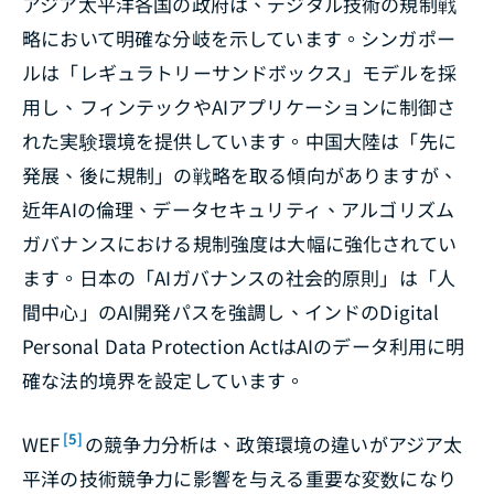
アジア太平洋各国の政府は、デジタル技術の規制戦
略において明確な分岐を示しています。シンガポー
ルは「レギュラトリーサンドボックス」モデルを採
用し、フィンテックやAIアプリケーションに制御さ
れた実験環境を提供しています。中国大陸は「先に
発展、後に規制」の戦略を取る傾向がありますが、
近年AIの倫理、データセキュリティ、アルゴリズム
ガバナンスにおける規制強度は大幅に強化されてい
ます。日本の「AIガバナンスの社会的原則」は「人
間中心」のAI開発パスを強調し、インドの
Digital
Personal Data Protection Act
はAIのデータ利用に明
確な法的境界を設定しています。
[5]
WEF
の競争力分析は、政策環境の違いがアジア太
平洋の技術競争力に影響を与える重要な変数になり