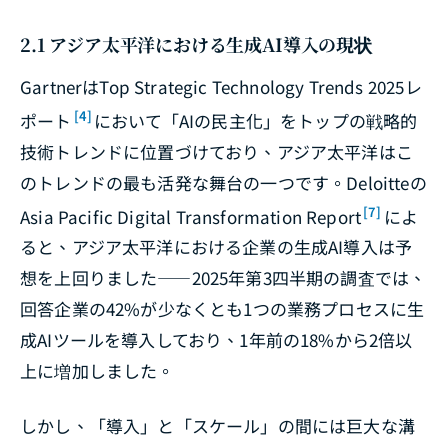
2.1 アジア太平洋における生成AI導入の現状
Gartnerは
Top Strategic Technology Trends 2025
レ
[4]
ポート
において「AIの民主化」をトップの戦略的
技術トレンドに位置づけており、アジア太平洋はこ
のトレンドの最も活発な舞台の一つです。Deloitteの
[7]
Asia Pacific Digital Transformation Report
によ
ると、アジア太平洋における企業の生成AI導入は予
想を上回りました――2025年第3四半期の調査では、
回答企業の42%が少なくとも1つの業務プロセスに生
成AIツールを導入しており、1年前の18%から2倍以
上に増加しました。
しかし、「導入」と「スケール」の間には巨大な溝