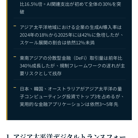
比16.5%増。AI関連支出が初めて全体の30%を突
破
アジア太平洋地域における企業の生成AI導入率は
2024年の18%から2025年には42%に急増したが、
スケール展開の割合は依然12%未満
東南アジアの分散型金融（DeFi）取引量は前年比
340%成長したが、規制フレームワークの遅れが主
要リスクとして残存
日本、韓国、オーストラリアがアジア太平洋の量
子コンピューティング投資でトップ3を占めるが、
実用的な金融アプリケーションは依然3～5年先
1. アジア太平洋デジタルトランスフォー