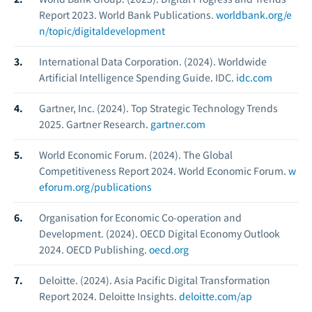
Report 2023.
World Bank Publications.
worldbank.org/e
n/topic/digitaldevelopment
International Data Corporation. (2024).
Worldwide
Artificial Intelligence Spending Guide.
IDC.
idc.com
Gartner, Inc. (2024).
Top Strategic Technology Trends
2025.
Gartner Research.
gartner.com
World Economic Forum. (2024).
The Global
Competitiveness Report 2024.
World Economic Forum.
w
eforum.org/publications
Organisation for Economic Co-operation and
Development. (2024).
OECD Digital Economy Outlook
2024.
OECD Publishing.
oecd.org
Deloitte. (2024).
Asia Pacific Digital Transformation
Report 2024.
Deloitte Insights.
deloitte.com/ap