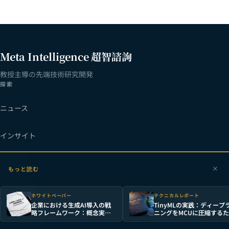
Meta Intelligence 超智諮詢
教授主導の先端技術研究開発
探索
ニュース
インサイト
技術力
もっと読む
導入事例
ホワイトペーパー
テクニカルレポート
企業における生成AI導入の戦
TinyMLの実践：ディープ
略フレームワーク：概念実証
ニングをMCUに圧縮する
研究・出版
からスケール展開まで
のエンジニアリング手法と
フォーマンスベンチマーク