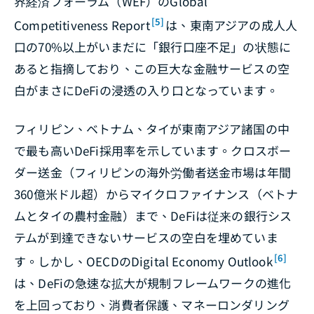
界経済フォーラム（WEF）の
Global
[5]
Competitiveness Report
は、東南アジアの成人人
口の70%以上がいまだに「銀行口座不足」の状態に
あると指摘しており、この巨大な金融サービスの空
白がまさにDeFiの浸透の入り口となっています。
フィリピン、ベトナム、タイが東南アジア諸国の中
で最も高いDeFi採用率を示しています。クロスボー
ダー送金（フィリピンの海外労働者送金市場は年間
360億米ドル超）からマイクロファイナンス（ベトナ
ムとタイの農村金融）まで、DeFiは従来の銀行シス
テムが到達できないサービスの空白を埋めていま
[6]
す。しかし、OECDの
Digital Economy Outlook
は、DeFiの急速な拡大が規制フレームワークの進化
を上回っており、消費者保護、マネーロンダリング