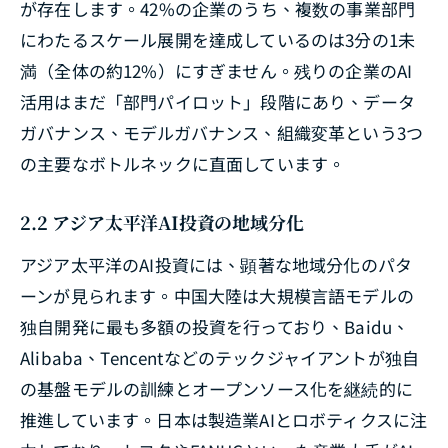
が存在します。42%の企業のうち、複数の事業部門
にわたるスケール展開を達成しているのは3分の1未
満（全体の約12%）にすぎません。残りの企業のAI
活用はまだ「部門パイロット」段階にあり、データ
ガバナンス、モデルガバナンス、組織変革という3つ
の主要なボトルネックに直面しています。
2.2 アジア太平洋AI投資の地域分化
アジア太平洋のAI投資には、顕著な地域分化のパタ
ーンが見られます。中国大陸は大規模言語モデルの
独自開発に最も多額の投資を行っており、Baidu、
Alibaba、Tencentなどのテックジャイアントが独自
の基盤モデルの訓練とオープンソース化を継続的に
推進しています。日本は製造業AIとロボティクスに注