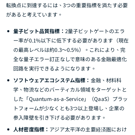
転換点に到達するには、3つの重要指標を満たす必要
があると考えています。
量子ビット品質指標：
2量子ビットゲートのエラ
ー率が0.1%以下に低下する必要があります（現在
の最高レベルは約0.3～0.5%）。これにより、完
全な量子エラー訂正なしで意味のある金融最適化
回路を実行できるようになります。
ソフトウェアエコシステム指標：
金融、材料科
学、物流などのバーティカル領域をターゲットと
した「Quantum-as-a-Service」（QaaS）プラッ
トフォームが少なくとも3つ以上登場し、企業の
参入障壁を引き下げる必要があります。
人材密度指標：
アジア太平洋の主要経済圏におけ